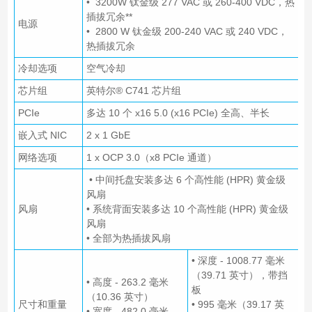
• 3200W 钛金级 277 VAC 或 260-400 VDC，热
插拔冗余**
电源
• 2800 W 钛金级 200-240 VAC 或 240 VDC，
热插拔冗余
冷却选项
空气冷却
芯片组
英特尔® C741 芯片组
PCIe
多达 10 个 x16 5.0 (x16 PCIe) 全高、半长
嵌入式 NIC
2 x 1 GbE
网络选项
1 x OCP 3.0（x8 PCIe 通道）
• 中间托盘安装多达 6 个高性能 (HPR) 黄金级
风扇
风扇
• 系统背面安装多达 10 个高性能 (HPR) 黄金级
风扇
• 全部为热插拔风扇
• 深度 - 1008.77 毫米
（39.71 英寸），带挡
• 高度 - 263.2 毫米
板
（10.36 英寸）
尺寸和重量
• 995 毫米（39.17 英
• 宽度 - 482.0 毫米