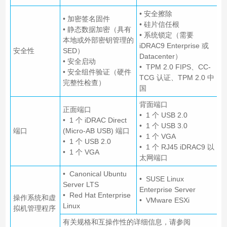
• 安全擦除
• 加密签名固件
• 硅片信任根
• 静态数据加密（具有
• 系统锁定（需要
本地或外部密钥管理的
iDRAC9 Enterprise 或
安全性
SED）
Datacenter）
• 安全启动
• TPM 2.0 FIPS、CC-
• 安全组件验证（硬件
TCG 认证、TPM 2.0 中
完整性检查）
国
背面端口
正面端口
• 1 个 USB 2.0
• 1 个 iDRAC Direct
• 1 个 USB 3.0
端口
(Micro-AB USB) 端口
• 1 个 VGA
• 1 个 USB 2.0
• 1 个 RJ45 iDRAC9 以
• 1 个 VGA
太网端口
• Canonical Ubuntu
• SUSE Linux
Server LTS
Enterprise Server
• Red Hat Enterprise
操作系统和虚
• VMware ESXi
Linux
拟机管理程序
有关规格和互操作性的详细信息，请参阅