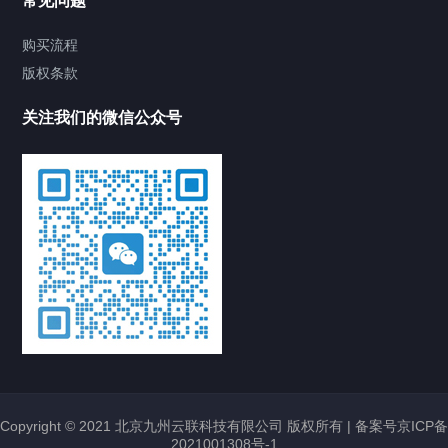
常见问题
华三LS-5130S-48UN6X-EI-G-V2交换机
2025/03/25
429
H3C交换机
H3C
购买流程
S5130S-48UN6X-EI-G1-V2
H3C交换机
华三LS-
版权条款
5130S-48UN6X-EI-G1-V2
新华三交换机
关注我们的微信公众号
联想B6505光纤交换机 联想FC SAN交换
机
2025/09/09
303
FC光纤交换机
联想
B6505
联想FC SAN交换机
联想光纤交换机
联想存储金
牌代理商
H3C S5170-28S-EI交换机 华三LS-5170-
28S-EI交换机
2025/03/26
362
H3C交换机
H3C
S5170-28S-EI
H3C交换机
华三LS-5170-28S-EI
新华三
交换机
华为坤灵S550-24T8J8YZ交换机
eKitEngine S550-24T8J8YZ(24个
Copyright © 2021 北京九州云联科技有限公司 版权所有 |
备案号京ICP备
10/100/1000BASE-T以太网端口,8个
2021001308号-1
2.5GE SFP以太网光接口,8个25GE