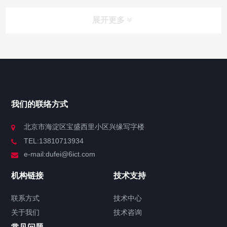
展开更多
网站导航
产品中心
我们的联络方式
技术中心
北京市海淀区宝盛西里小区兴缘写字楼
TEL:13810713934
解决方案
e-mail:dufei@6ict.com
机构链接
技术支持
产品中心
解决方案
新闻中心
联系方式
技术中心
关于我们
技术咨询
H3C S5130S-48UN6X-EI-G-V2交换机