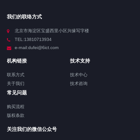
产品中心
我们的联络方式
技术中心
北京市海淀区宝盛西里小区兴缘写字楼
TEL:13810713934
解决方案
e-mail:dufei@6ict.com
机构链接
技术支持
产品中心
解决方案
新闻中心
联系方式
技术中心
关于我们
技术咨询
锐捷RG-RSR830W移动路由器 10口移动
常见问题
路由器，支持Wi-Fi 6
2024/10/16
703
锐捷路由器
RG-
购买流程
RSR830W
锐捷RG-RSR830W
锐捷企业级路由器
锐捷
版权条款
企业网关
锐捷移动路由器
锐捷路由器金牌代理
关注我们的微信公众号
超云R3215服务器 海光平台服务器 超云
信创服务器