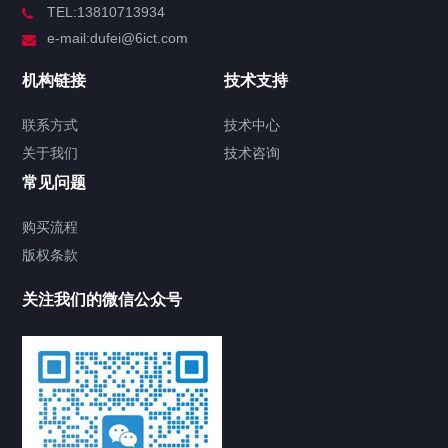
TEL:13810713934
解决方案
e-mail:dufei@6ict.com
机构链接
技术支持
产品中心
解决方案
新闻中心
联系方式
技术中心
关于我们
技术咨询
锐捷RG-RSR860-NR移动路由器 小尺寸
常见问题
移动路由器，内置5G接入
2024/10/17
701
锐捷路由器
RG-
购买流程
RSR860-NR
锐捷RG-RSR860-NR
锐捷企业级路由器
版权条款
锐捷企业网关
锐捷移动路由器
锐捷路由器金牌代理
关注我们的微信公众号
华为ASG-D2500上网行为管理
2025/03/13
449
华为安全设备
ASG-
D2500
华为ASG-D2500
华为上网行为管理
华为安全设
备
华为坤灵S5735S-L24P4S-A3交换机
eKitEngine S5735S-L24P4S-A3交换机