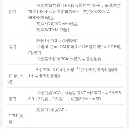
最高支持前置4LFF和后置扩展2SFF；最高支持
存储
前置10SFF和后置扩展2SFF；支持SAS/SATA
HDD/SSD硬盘
支持8块前置NVMe硬盘
支持SATA M.2选件
板载1个1Gbps管理网口
网络
可选通过mLOM扩展4×1GE电口或2×10GE电
口/光口
可选基于标准PCIe插槽的网络适配器
[1]
5个PCIe 3.0可用插槽
(1个阵列卡专用插槽，
扩展插
1个网卡专用插槽)
槽
可选前置VGA，标配后置VGA和串口；4 个USB
接口
3.0（2后置，2内置）；可选2个MicroSD
支持2块单宽GPU
GPU支
持