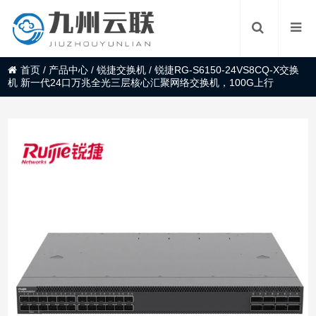
首页
/
产品中心
/
锐捷交换机
/
锐捷RG-S6150-24VS8CQ-X交换
机 新一代24口万兆全光三层核心汇聚网络交换机，100G上行