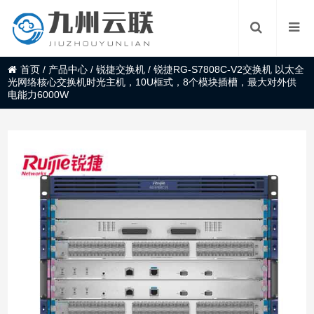
首页
/
产品中心
/
锐捷交换机
/
锐捷RG-S7808C-V2交换机 以太全
光网络核心交换机时光主机，10U框式，8个模块插槽，最大对外供
电能力6000W