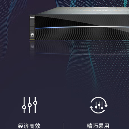
FusionServer 2288
——数据库/深度学
北京政务云——华为云
选利器
解决方案
2026/04/16
136
产品促销
2021/03/24
3228
政
府行业
华为云
华为云服务器
NVIDIA GTC 2021
启航，新华三全新AI
务器即将发布
医疗智慧物联解决方案
2021/04/09
3261
2021/02/26
3126
医
业资讯
疗行业
医疗
解决方案
华为S6730S-S48X6
A1交换机：万兆高
大中型和小型无线园区
组网优选 限时特惠
网，无线网桥部署方案
2026/04/16
147
2021/03/17
3689
互
品促销
联网行业
其他行业
医疗行业
教
无线园区网
无线网桥
部署方案