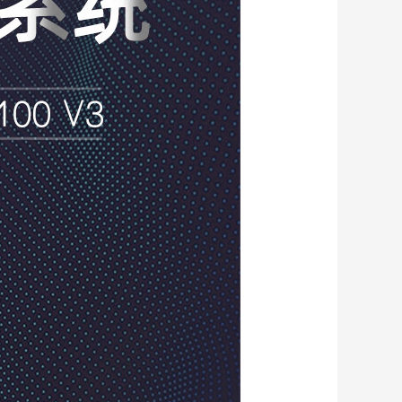
域十
行
务
赋
产
XC
货仅
产
变