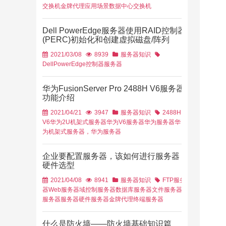
交换机金牌代理
应用场景
数据中心交换机
Dell PowerEdge服务器使用RAID控制器
(PERC)初始化和创建虚拟磁盘/阵列
2021/03/08
8939
服务器知识
Dell
PowerEdge
控制器
服务器
华为FusionServer Pro 2488H V6服务器
功能介绍
2021/04/21
3947
服务器知识
2488H
V6
华为2U机架式服务器
华为V6服务器
华为服务器
华
为机架式服务器，华为服务器
企业要配置服务器，该如何进行服务器
硬件选型
2021/04/08
8941
服务器知识
FTP服务
器
Web服务器
域控制服务器
数据库服务器
文件服务器
服务器
服务器硬件
服务器金牌代理
终端服务器
什么是防火墙——防火墙基础知识篇