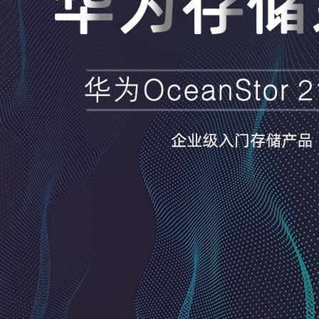
张家港智慧城市——华
2021年，服务器领
为云解决方案
大技术趋势
2021/03/24
2847
政
2021/01/26
2531
府行业
华为云
华为云服务器
业资讯
服务器
智慧城市
解决方案
新华三R5300G6服
互联网数据中心网络解
器：多元算力引擎，
决方案
能智能时代
2021/02/26
5845
互
2025/12/15
248
联网行业
SDN
云计算
交换机
品促销
型
数字经济
数据中心
智慧城市
服务器
华为S5731-H48T4
交换机最新促销 现
企业WLAN场景化设计
售12900元
（轨道交通）——华为
无线解决方案
2021/04/14
2516
品促销
S5731-H48T4XC
交换机
促销
华为
2021/04/07
2435
其
WLAN
交通
华为无线AC
华为无线
器
华为无线金牌代理商
解决方案
算力猛兽来袭！超聚