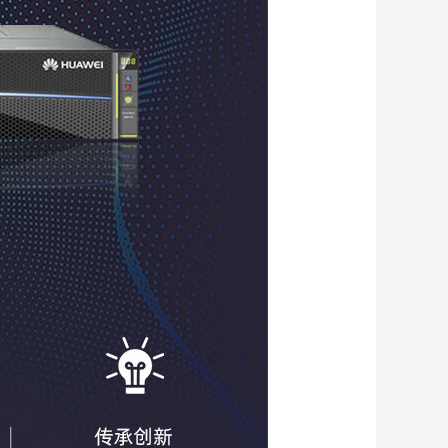
HV6
习优
盛大
服
行
Q-
性能
来袭
产