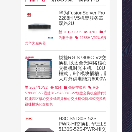
华为FusionServer Pro
2288H V5机架服务器
双路2U
2019/08/06
3701
华
为服务器
2288H V5
2U机架
式
华为服务器
锐捷RG-S7808C-V2交
换机 以太全光网络核心
交换机时光主机，10U
框式，8个模块插槽，最
大数据
数字化转
大对外供电能力6000W
物联网
路由器
2024/10/22
824
锐捷交换机
RG-
S7808C-V2
锐捷RG-S7808C-V2
锐捷交换机金牌代理
锐捷园区核心交换机
锐捷核心交换机
锐捷框式交换机
锐捷模块化交换机
H3C S5130S-52S-
他行业
政府行业
PWR-HI交换机 华三LS-
AP
华为无线控制
5130S-52S-PWR-HI交