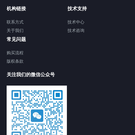
机构链接
技术支持
产品中心
解决方案
新闻中心
联系方式
技术中心
关于我们
技术咨询
华为CE8865-4C-F交换机 数据中心交换
常见问题
机
2025/03/20
434
华为交换机
CE8865-
购买流程
4C-F交换机
CloudEngine 8865-4C
华为CE8865-4C-F
版权条款
华为数据中心交换机
关注我们的微信公众号
华为USG6635E-AC防火墙 华为AI防火
墙
2025/03/17
823
华为安全设备
署方
HiSecEngine USG6635E-AC
USG6635E-AC防火墙
华为USG6635E-AC
H3C WA6338-LI室内放装型802.11ax无
线接入设备
2021/05/11
2686
H3C无线设备
H3C无