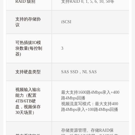
RAID 级别
支持RAID 0, 1, 5, 6, 10, 50等
支持的存储协
iSCSI
议
可热插拔IO模
块数量(每控制
3
器)
支持硬盘类型
SAS SSD，NL SAS
视频输入输出
最大支持1600路4Mbps录入+400
能力（配置
路4Mbps回播
4TB/6TB硬
视频流直写模式：最大支持400
盘，视频保存
路4Mbps录入+100路4Mbps回播
30天场景）
存储资源管理、存储RAID保