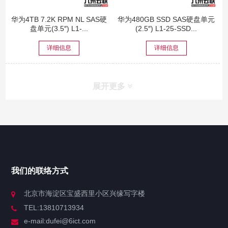
华为4TB 7.2K RPM NL SAS硬
华为480GB SSD SAS硬盘单元
盘单元(3.5″) L1-...
(2.5″) L1-25-SSD...
详细信息
详细信息
展开更多
网站导航
产品中心
我们的联络方式
技术中心
北京市海淀区宝盛西里小区兴缘写字楼
TEL:13810713934
解决方案
e-mail:dufei@6ict.com