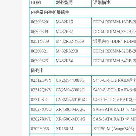
BOM
对外型号
详细描述
内存及内存扩展组件
06200320
M432R16
DDR4 RDIMM-16GB-288
06200309
M432R32
DDR4 RDIMM,32GB,288p
0251Y039
M432R32-Y039
通用内存-DDR4 RDIMM-32
06200321
M432R32X8
DDR4 RDIMM-32GB-288
06200323
M432R64
DDR4 RDIMM-64GB-288
阵列卡
02312QWY
CN2M94408I0G
9440-8i-PCIe RAID标
02312QWV
CN2M94608I2G
9460-8i-PCIe RAID标
02312SJG
CN3M946016I4G
9460-16i-PCIe RAID
03027XWQ
XR450C-MX 2G
SAS/SATA RAID 卡 M
03027XWU
XR450C-MX 4G
SAS/SATA RAID 卡 M
0302Y056
XR150-M
XR150-M (Avago3408)