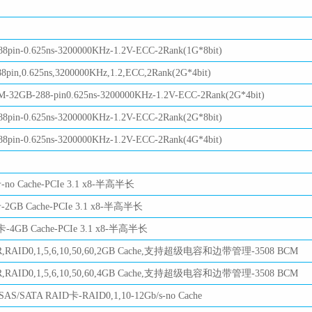
pin-0.625ns-3200000KHz-1.2V-ECC-2Rank(1G*8bit)
in,0.625ns,3200000KHz,1.2,ECC,2Rank(2G*4bit)
GB-288-pin0.625ns-3200000KHz-1.2V-ECC-2Rank(2G*4bit)
pin-0.625ns-3200000KHz-1.2V-ECC-2Rank(2G*8bit)
pin-0.625ns-3200000KHz-1.2V-ECC-2Rank(4G*4bit)
卡-no Cache-PCIe 3.1 x8-半高半长
卡-2GB Cache-PCIe 3.1 x8-半高半长
标卡-4GB Cache-PCIe 3.1 x8-半高半长
R,RAID0,1,5,6,10,50,60,2GB Cache,支持超级电容和边带管理-3508 BCM
R,RAID0,1,5,6,10,50,60,4GB Cache,支持超级电容和边带管理-3508 BCM
 SAS/SATA RAID卡-RAID0,1,10-12Gb/s-no Cache