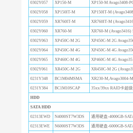
0302Y057
XP150-M
XP150-M Avago3408-PC
0302Y058
XP150IT-M
XP150IT-M (Avago340
0302Y059
XR760IT-M
XR760IT-M (Avago3416
0302Y060
XR760-M
XR760-M (Avago3416)
0302Y063
XP450C-M 2G
XP450C-M 2G Avago350
0302Y064
XP450C-M 4G
XP450C-M 4G Avago350
0302Y065
XP460C-M 4G
XP460C-M 4G Avago351
0302Y061
XR450C-M 2G
XR450C-M 2G (Avago35
0231Y348
BC1M04MSMA
XR230-M,Avago3004
0231Y384
BC1M10SCAP
35xx/39xx RAID卡
HDD
SATA HDD
02313EWD
N4000ST7W3DS
通用硬盘-4000GB-SATA
02313EWE
N6000ST7W3DS
通用硬盘-6000GB-SATA