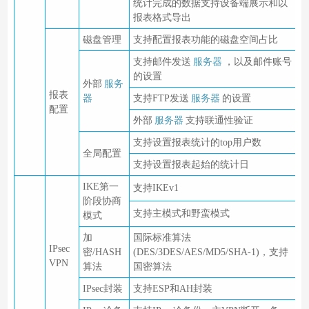
统计完成的数据支持设备端展示和以
报表格式导出
磁盘管理
支持配置报表功能的磁盘空间占比
支持邮件发送
服务器
，以及邮件账号
的设置
外部
服务
报表
器
支持FTP发送
服务器
的设置
配置
外部
服务器
支持联通性验证
支持设置报表统计的top用户数
全局配置
支持设置报表起始的统计日
IKE第一
支持IKEv1
阶段协商
支持主模式和野蛮模式
模式
加
国际标准算法
IPsec
密/HASH
(DES/3DES/AES/MD5/SHA-1)，支持
VPN
算法
国密算法
IPsec封装
支持ESP和AH封装