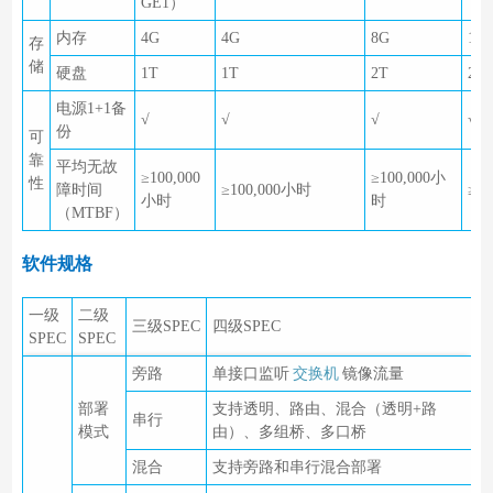
GE1）
内存
4G
4G
8G
16
存
储
硬盘
1T
1T
2T
2T
电源1+1备
√
√
√
√
份
可
靠
平均无故
≥100,000
≥100,000小
性
障时间
≥100,000小时
≥1
小时
时
（MTBF）
软件规格
一级
二级
三级SPEC
四级SPEC
SPEC
SPEC
旁路
单接口监听
交换机
镜像流量
部署
支持透明、路由、混合（透明+路
串行
模式
由）、多组桥、多口桥
混合
支持旁路和串行混合部署