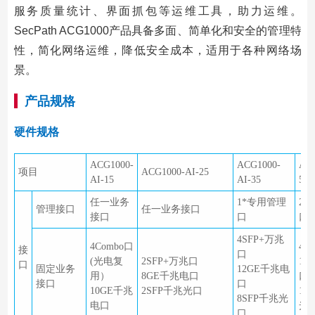
服务质量统计、界面抓包等运维工具，助力运维。
SecPath ACG1000产品具备多面、简单化和安全的管理特
性，简化网络运维，降低安全成本，适用于各种网络场
景。
产品规格
硬件规格
ACG1000-
ACG1000-
ACG
项目
ACG1000-AI-25
AI-15
AI-35
55
任一业务
1*专用管理
2
管理接口
任一业务接口
接口
口
口
4SFP+万兆
4Combo口
4S
接
口
(光电复
2SFP+万兆口
12
口
固定业务
12GE千兆电
用）
8GE千兆电口
口
接口
口
10GE千兆
2SFP千兆光口
12
8SFP千兆光
电口
光
口