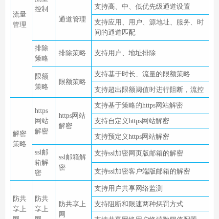
支持高、中、低优先级通道设置
控制
流量
通道管理
支持应用、用户、源地址、服务、时
管理
间的通道匹配
排除
排除策略
支持用户、地址排除
策略
支持基于时长、流量的限额策略
限额
限额策略
策略
支持超出限额阈值时进行阻断，流控
支持基于策略的https网站解密
https
https网站
网站
支持自定义https网站解密
解密
解密
解密
支持预定义https网站解密
策略
ssl邮
支持ssl加密网页版邮箱的解密
ssl邮箱解
箱解
密
支持ssl加密客户端版邮箱的解密
密
支持用户共享网络监测
防共
防共
防共享上
支持阻断和限速两种惩罚方式
享上
享上
网