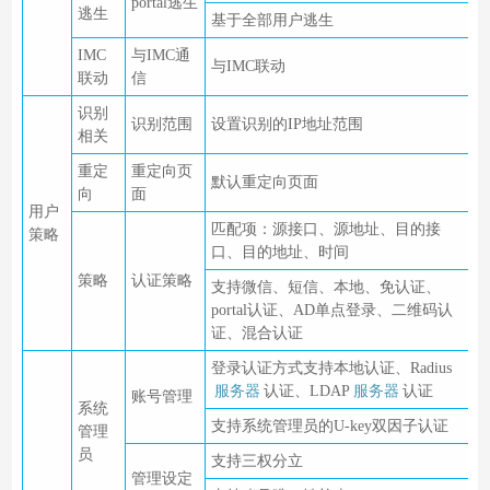
portal逃生
逃生
基于全部用户逃生
IMC
与IMC通
与IMC联动
联动
信
识别
识别范围
设置识别的IP地址范围
相关
重定
重定向页
默认重定向页面
向
面
用户
匹配项：源接口、源地址、目的接
策略
口、目的地址、时间
策略
认证策略
支持微信、短信、本地、免认证、
portal认证、AD单点登录、二维码认
证、混合认证
登录认证方式支持本地认证、Radius
服务器
认证、LDAP
服务器
认证
账号管理
系统
支持系统管理员的U-key双因子认证
管理
员
支持三权分立
管理设定