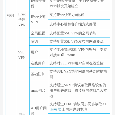
IPsec冷备
支持IPsec冷备份，主VPN断开，备
份
VPN触发开始建立
IPsec
支持IPsec快速vpn配置
VPN
IPsec快速
快速
VPN
支持中心端和客户端方式部署
VPN
全局配置
支持配置SSL VPN的全局功能
资源
支持配置SSL VPN发布的网路资源
支持本地管理SSL VPN的账号，支持
SSL
用户
对接AD和Radius
VPN
在线用户
支持对SSL VPN用户实时在线监控
支持SSL VPN功能网络的基础防护功
基础防护
能
支持通过SNMP协议读取网络设备的
snmp同步
用户相关信息，将读取的信息录入本
地
支持通过LDAP协议同步同步读取AD
AD用户同
服务器
上的用户到本地
步
用户