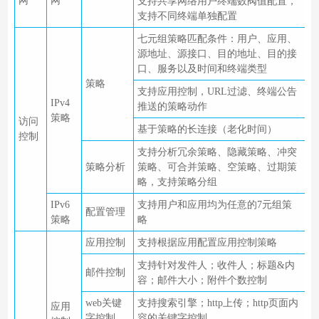
网
网
支持共享网络用户终端数阀值配置，
支持不同终端单独配置
七元组策略匹配条件：用户、应用、
源地址、源接口、目的地址、目的接
口、服务以及时间和终端类型
策略
支持应用控制，URL过滤、终端公告
IPv4
推送的策略动作
策略
访问
基于策略的长连接（老化时间）
控制
支持分析冗余策略、隐藏策略、冲突
策略分析
策略、可合并策略、空策略、过期策
略，支持策略分组
IPv6
支持用户和应用均为任意的7元组策
配置管理
策略
略
应用控制
支持根据应用配置应用控制策略
支持针对发件人；收件人；标题&内
邮件控制
容；邮件大小；附件个数控制
web关键
支持搜索引擎；http上传；http页面内
应用
字控制
容的关键字控制