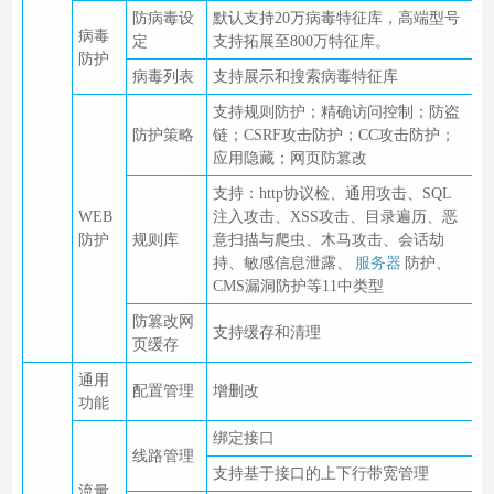
防病毒设
默认支持20万病毒特征库，高端型号
病毒
定
支持拓展至800万特征库。
防护
病毒列表
支持展示和搜索病毒特征库
支持规则防护；精确访问控制；防盗
防护策略
链；CSRF攻击防护；CC攻击防护；
应用隐藏；网页防篡改
支持：http协议检、通用攻击、SQL
WEB
注入攻击、XSS攻击、目录遍历、恶
防护
规则库
意扫描与爬虫、木马攻击、会话劫
持、敏感信息泄露、
服务器
防护、
CMS漏洞防护等11中类型
防篡改网
支持缓存和清理
页缓存
通用
配置管理
增删改
功能
绑定接口
线路管理
支持基于接口的上下行带宽管理
流量