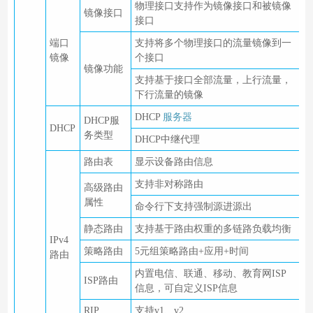
物理接口支持作为镜像接口和被镜像
镜像接口
接口
端口
支持将多个物理接口的流量镜像到一
镜像
个接口
镜像功能
支持基于接口全部流量，上行流量，
下行流量的镜像
DHCP
服务器
DHCP服
DHCP
务类型
DHCP中继代理
路由表
显示设备路由信息
支持非对称路由
高级路由
属性
命令行下支持强制源进源出
静态路由
支持基于路由权重的多链路负载均衡
IPv4
策略路由
5元组策略路由+应用+时间
路由
内置电信、联通、移动、教育网ISP
ISP路由
信息，可自定义ISP信息
RIP
支持v1、v2