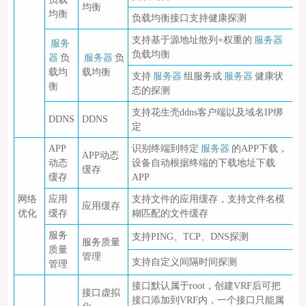
均衡
均衡
负载均衡接口支持健康探测
支持基于源地址散列+权重的
服务器
服务
负载均衡
器
负
服务器
负
载均
载均衡
支持
服务器
组服务或
服务器
健康状
衡
态的探测
支持花生壳ddns客户端以及域名IP绑
DDNS
DDNS
定
APP
识别终端到特定
服务器
的APP下载，
APP动态
动态
设备自动根据终端的下载地址下载
缓存
缓存
APP
网络
应用
支持文件的应用缓存，支持文件名模
应用缓存
优化
缓存
糊匹配的文件缓存
服务
支持PING、TCP、DNS探测
服务质量
质量
管理
支持自定义间隔时间探测
管理
接口默认属于root，创建VRF后可把
接口虚拟
接口添加到VRF内，一个接口只能属