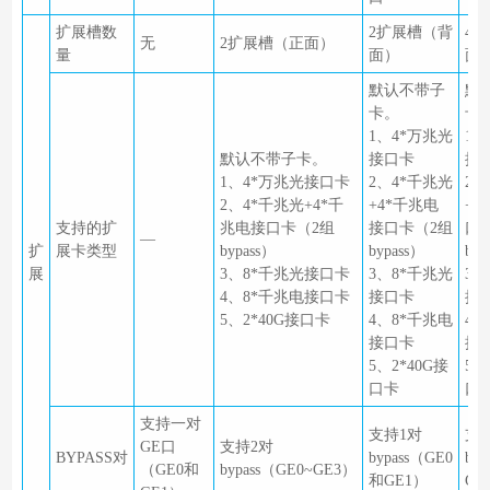
扩展槽数
2扩展槽（背
4
无
2扩展槽（正面）
量
面）
面
默认不带子
默
卡。
卡
1、4*万兆光
1、
默认不带子卡。
接口卡
接
1、4*万兆光接口卡
2、4*千兆光
2、
2、4*千兆光+4*千
+4*千兆电
+4
支持的扩
兆电接口卡（2组
接口卡（2组
口
—
扩
展卡类型
bypass）
bypass）
byp
展
3、8*千兆光接口卡
3、8*千兆光
3、
4、8*千兆电接口卡
接口卡
接
5、2*40G接口卡
4、8*千兆电
4、
接口卡
接
5、2*40G接
5、
口卡
口
支持一对
支持1对
支
GE口
支持2对
BYPASS对
bypass（GE0
byp
（GE0和
bypass（GE0~GE3）
和GE1）
GE