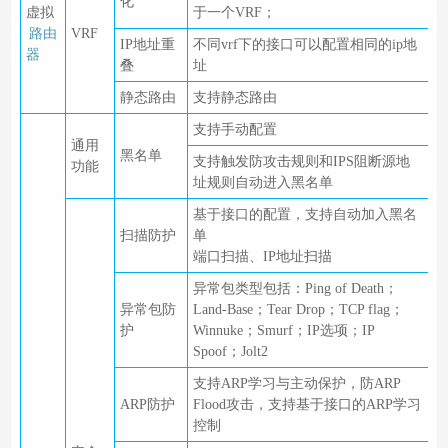
化
虚拟
于一个VRF；
路由
VRF
IP地址重
不同vrf下的接口可以配置相同的ip地
器
叠
址
静态路由
支持静态路由
支持手动配置
通用
黑名单
支持触发防攻击规则和IPS阻断源地
功能
址规则自动进入黑名单
基于接口的配置，支持自动加入黑名
扫描防护
单
端口扫描、IP地址扫描
异常包类型包括：Ping of Death；
异常包防
Land-Base；Tear Drop；TCP flag；
护
Winnuke；Smurf；IP选项；IP
Spoof；Jolt2
支持ARP学习与主动保护，防ARP
ARP防护
Flood攻击，支持基于接口的ARP学习
控制