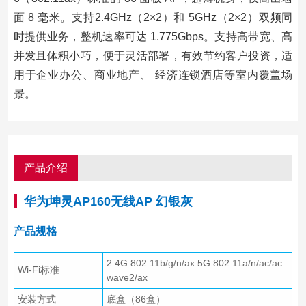
面 8 毫米。支持2.4GHz（2×2）和 5GHz（2×2）双频同
时提供业务，整机速率可达 1.775Gbps。支持高带宽、高
并发且体积小巧，便于灵活部署，有效节约客户投资，适
用于企业办公、商业地产、 经济连锁酒店等室内覆盖场
景。
产品介绍
华为坤灵AP160无线AP 幻银灰
产品规格
2.4G:802.11b/g/n/ax 5G:802.11a/n/ac/ac
Wi-Fi标准
wave2/ax
安装方式
底盒（86盒）