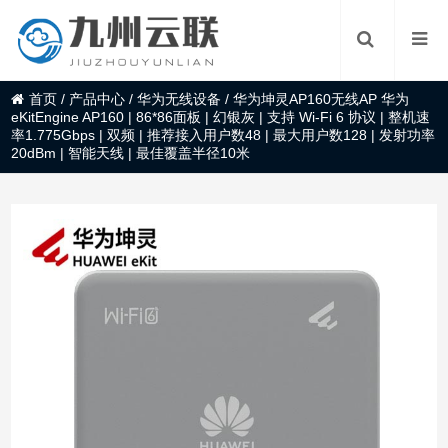
首页
/
产品中心
/
华为无线设备
/
华为坤灵AP160无线AP 华为
eKitEngine AP160 | 86*86面板 | 幻银灰 | 支持 Wi-Fi 6 协议 | 整机速
率1.775Gbps | 双频 | 推荐接入用户数48 | 最大用户数128 | 发射功率
20dBm | 智能天线 | 最佳覆盖半径10米