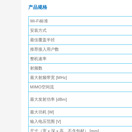
产品规格
Wi-Fi标准
安装方式
最佳覆盖半径
推荐接入用户数
整机速率
射频数
最大射频带宽 [MHz]
MIMO空间流
最大发射功率 [dBm]
最大功耗 [W]
输入电压范围 [V]
尺寸（宽 x 深 x 高，不含包材） [mm]