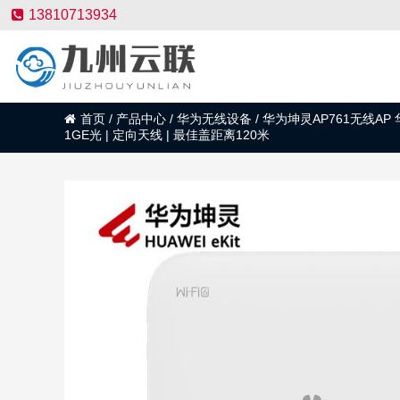
13810713934
首页
/
产品中心
/
华为无线设备
/
华为坤灵AP761无线AP 华为e
1GE光 | 定向天线 | 最佳盖距离120米