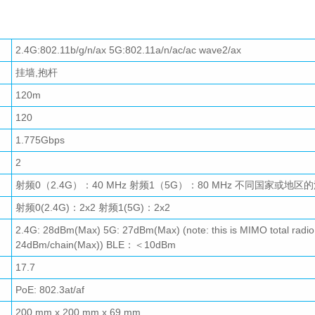
2.4G:802.11b/g/n/ax 5G:802.11a/n/ac/ac wave2/ax
挂墙,抱杆
120m
120
1.775Gbps
2
射频0（2.4G）：40 MHz 射频1（5G）：80 MHz 不同国
射频0(2.4G)：2x2 射频1(5G)：2x2
2.4G: 28dBm(Max) 5G: 27dBm(Max) (note: this is MIMO total radi
24dBm/chain(Max)) BLE：＜10dBm
17.7
PoE: 802.3at/af
200 mm x 200 mm x 69 mm