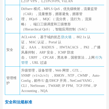
L2TP VPN， L2TPv3VPN, VxLAN
Diffserv 模式，MPLS QoS，优先级映射，流量监管
（CAR），流量整形，拥塞避免，拥塞管
QoS
理， HQoS ， MQC （ 流分类， 流行为， 流策
略） ， 端口三级调度和三级整形
（Hierarchical QoS），智能应用控制（SAC）
ACLv4/v6 ，基于域的状态
防火墙
， 802.1x 认
证， MAC 认证， Portal 认
证， AAA ， RADIUS ， HWTACACS ， PKI ，广播
安全
风暴抑制， ARP 安全， ICMP 防攻
击， URPF ， CPCAR，黑名单，国密算法，上网
行为
管理
，URL 过滤
升级管理，设备管理，Web 网管，GTL，
SNMP（v1/v2c/v3），RMON，NTP，CWMP， Auto-
管理维
Config，邮件/U 盘/DHCP 开局，NetConf/YANG，
护
CLI，NetStream，TWAMP, IP FPM、TCP FPM，IP
Accounting，NQA
安全和法规标准