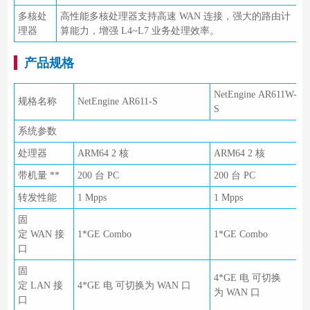
多核处
高性能多核处理器支持高速 WAN 连接，强大的路由计
理器
算能力，增强 L4~L7 业务处理效率。
产品规格
NetEngine AR611W-
规格名称
NetEngine AR611-S
N
S
系统参数
处理器
ARM64 2 核
ARM64 2 核
A
带机量 **
200 台 PC
200 台 PC
2
转发性能
1 Mpps
1 Mpps
1
固
定 WAN 接
1*GE Combo
1*GE Combo
1
口
固
4*GE 电 可切换
定 LAN 接
4*GE 电 可切换为 WAN 口
为 WAN 口
口