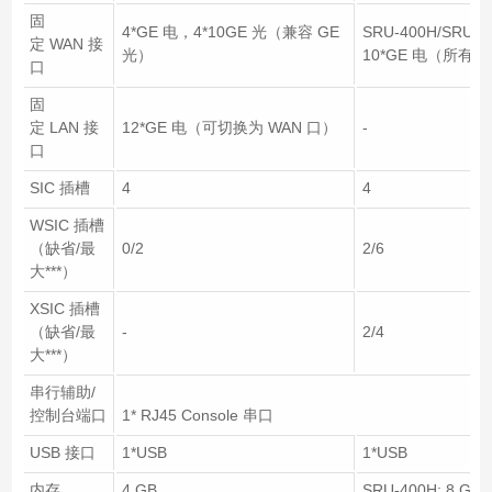
固
4*GE 电，4*10GE 光（兼容 GE
SRU-400H/SRU
定 WAN 接
光）
10*GE 电（所有 
口
固
定 LAN 接
12*GE 电（可切换为 WAN 口）
-
口
SIC 插槽
4
4
WSIC 插槽
（缺省/最
0/2
2/6
大***）
XSIC 插槽
（缺省/最
-
2/4
大***）
串行辅助/
控制台端口
1* RJ45 Console 串口
USB 接口
1*USB
1*USB
内存
4 GB
SRU-400H: 8 GB 