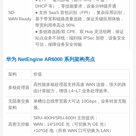
DHCP 等），零技能要求，设备分钟级开通
SD-
● 支持 SaaS 首包识别（FPI），复杂应用识别；
WAN Ready
基于带宽和链路质量选路，保证关键应用体验，
带宽利用率高达 90%
● 多链路选路/双 CPE、双 Hub 灵活组网，保证
站点业务不掉线；端到端 IPSec 加密，设备安全
可信，保障业务安全传输
华为 NetEngine AR6000 系列架构亮点
架构
价值
高性能多核处理器支持高速 WAN 连接，强大的路
多核处理器
由计算能力，增强 L4~L7 业务处理效率。
无阻塞交换
单槽位总线带宽最大可达 10Gbps，业务转发无瓶
架构
颈。
SRU-400H/SRU-600H 主控提供：
高密主控板
WAN：14*10GE 光（可切换为 GE 光）
+10*GE 电（所有 WAN 口可切换为 LAN）