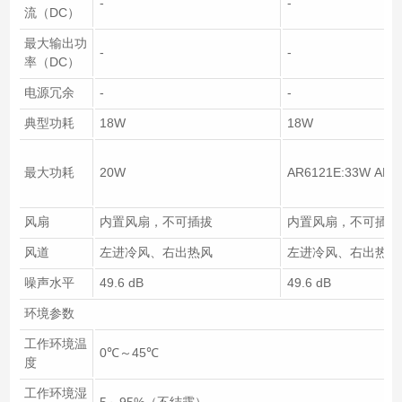
-
-
流（DC）
最大输出功
-
-
率（DC）
电源冗余
-
-
典型功耗
18W
18W
最大功耗
20W
AR6121E:33W AR6
风扇
内置风扇，不可插拔
内置风扇，不可插拔
风道
左进冷风、右出热风
左进冷风、右出热风
噪声水平
49.6 dB
49.6 dB
环境参数
工作环境温
0℃～45℃
度
工作环境湿
5～95%（不结露）