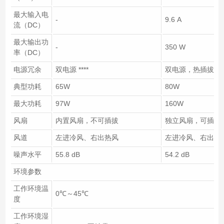
最大输入电
-
9.6 A
流（DC）
最大输出功
-
350 W
率（DC）
电源冗余
双电源 ****
双电源，热插拔
典型功耗
65W
80W
最大功耗
97W
160W
风扇
内置风扇，不可插拔
独立风扇，可插拔
风道
左进冷风、右出热风
左进冷风、右出热
噪声水平
55.8 dB
54.2 dB
环境参数
工作环境温
0℃～45℃
度
工作环境湿