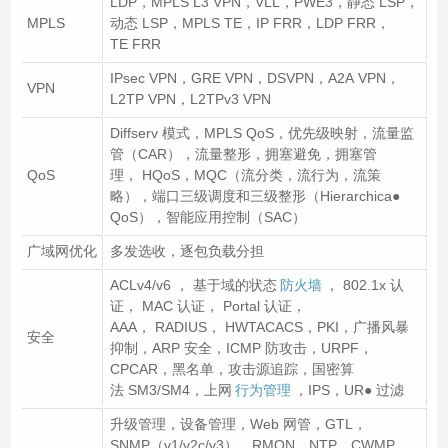
LDP，MPLS L3 VPN，VLL，PWE3，静态 LSP，
MPLS
动态 LSP，MPLS TE，IP FRR，LDP FRR，
TE FRR
IPsec VPN，GRE VPN，DSVPN，A2A VPN，
VPN
L2TP VPN，L2TPv3 VPN
Diffserv 模式，MPLS QoS，优先级映射，流量监
管（CAR），流量整形，拥塞避免，拥塞管
QoS
理， HQoS，MQC（流分类，流行为，流策
略），端口三级调度和三级整形（Hierarchica●
QoS），智能应用控制（SAC）
广域网优化
多发选收，逐包负载分担
ACLv4/v6 ， 基于域的状态
防火墙
， 802.1x 认
证， MAC 认证， Portal 认证，
AAA， RADIUS， HWTACACS，PKI，广播风暴
安全
抑制，ARP 安全，ICMP 防攻击，URPF，
CPCAR，黑名单，攻击源追踪，国密算
法 SM3/SM4，上网
行为管理
，IPS，UR● 过滤
升级管理，设备管理，Web 网管，GTL，
SNMP（v1/v2c/v3），RMON，NTP，CWMP，