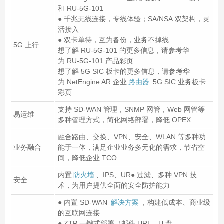
和 RU-5G-101
● 千兆无线连接，专线体验；SA/NSA 双架构，灵
活接入
● 双卡单待，互为备份，业务不掉线
5G 上行
想了解 RU-5G-101 的更多信息，请参考华
为 RU-5G-101 产品彩页
想了解 5G SIC 板卡的更多信息，请参考华
为 NetEngine AR 企业
路由器
5G SIC 业务板卡
彩页
支持 SD-WAN 管理，SNMP 网管，Web 网管等
易运维
多种管理方式，简化网络部署，降低 OPEX
融合路由、交换、VPN、安全、WLAN 等多种功
业务融合
能于一体，满足企业业务多元化的需求，节省空
间，降低企业 TCO
内置
防火墙
、IPS、UR● 过滤、多种 VPN 技
安全
术，为用户提供全面的安全防护能力
● 内置 SD-WAN
解决方案
，构建低成本、商业级
的互联网连接
● ZTP 一键式部署（邮件 URL，U 盘，