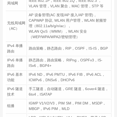
IEEE 802.1P，IEEE 802.1Q，IEEE 802.3 ，
局域网
VLAN 管理，VLAN 聚合，MAC 管理，STP 等
AP 设备管理(AC 发现/AP 接入/AP 管理)，
CAPWAP 协议, WLAN 用户管理，WLAN 射频管
无线局域网
理（802.11a/b/g/n/ac），
（AC）
WLAN QoS（WMM），WLAN 安全
（WEP/WPA/WPA2/密钥管理）
IPv4 单播
路由策略，静态路由，RIP，OSPF，IS-IS，BGP
路由
IPv6 单播
静态路由，路由策略， RIPng，OSPFv3，IS-
路由
ISv6，BGP4+
IPv6 基本
IPv6 ND，IPv6 PMTU，IPv6 FIB，IPv6 ACL，
功能
ICMPv6，DNSv6，DHCPv6
IPv6 隧道
手工隧道，自动隧道，GRE 隧道，6over4 隧道，
技术
6to4，ISATAP
IGMP V1/V2/V3，PIM SM，PIM DM，MSDP，
组播
MBGP，IPv6 PIM，MLD