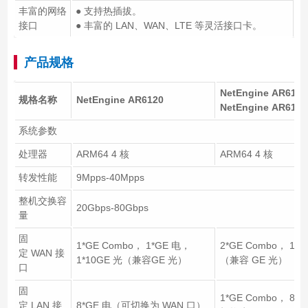
丰富的网络
● 支持热插拔。
接口
● 丰富的 LAN、WAN、LTE 等灵活接口卡。
产品规格
NetEngine AR6121
规格名称
NetEngine AR6120
NetEngine AR6121
系统参数
处理器
ARM64 4 核
ARM64 4 核
转发性能
9Mpps-40Mpps
整机交换容
20Gbps-80Gbps
量
固
1*GE Combo， 1*GE 电，
2*GE Combo， 1*1
定 WAN 接
1*10GE 光（兼容GE 光）
（兼容 GE 光）
口
固
1*GE Combo， 8*
定 LAN 接
8*GE 电（可切换为 WAN 口）