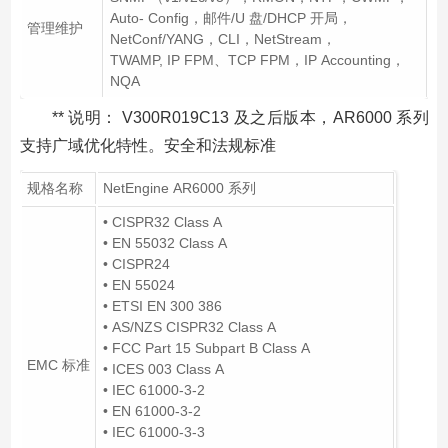
Auto- Config，邮件/U 盘/DHCP 开局，
管理维护
NetConf/YANG，CLI，NetStream，
TWAMP, IP FPM、TCP FPM，IP Accounting，
NQA
** 说明： V300R019C13 及之后版本，AR6000 系列
支持广域优化特性。安全和法规标准
规格名称
NetEngine AR6000 系列
• CISPR32 Class A
• EN 55032 Class A
• CISPR24
• EN 55024
• ETSI EN 300 386
• AS/NZS CISPR32 Class A
• FCC Part 15 Subpart B Class A
EMC 标准
• ICES 003 Class A
• IEC 61000-3-2
• EN 61000-3-2
• IEC 61000-3-3