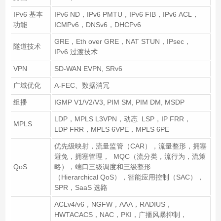
IPv6 基本
IPv6 ND，IPv6 PMTU，IPv6 FIB，IPv6 ACL，
功能
ICMPv6，DNSv6，DHCPv6
GRE，Eth over GRE，NAT STUN，IPsec，
隧道技术
IPv6 过渡技术
VPN
SD-WAN EVPN, SRv6
广域优化
A-FEC、数据消冗
组播
IGMP V1/V2/V3, PIM SM, PIM DM, MSDP
LDP，MPLS L3VPN，动态 LSP，IP FRR，
MPLS
LDP FRR，MPLS 6VPE，MPLS 6PE
优先级映射，流量监管（CAR），流量整形，拥塞
避免，拥塞管理， MQC（流分类，流行为，流策
QoS
略），端口三级调度和三级整形
（Hierarchical QoS），智能应用控制（SAC），
SPR，SaaS 选路
ACLv4/v6，NGFW，AAA，RADIUS，
HWTACACS，NAC，PKI，广播风暴抑制，