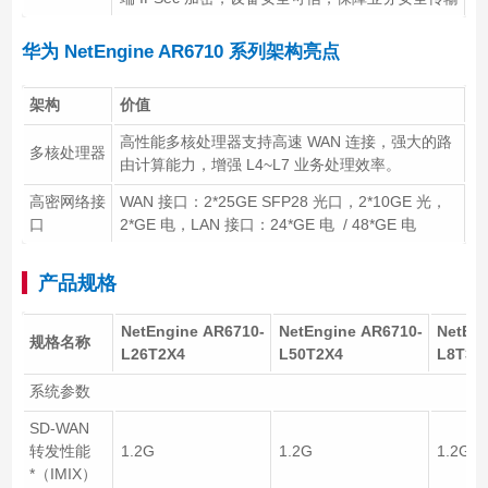
华为 NetEngine AR6710 系列架构亮点
架构
价值
高性能多核处理器支持高速 WAN 连接，强大的路
多核处理器
由计算能力，增强 L4~L7 业务处理效率。
高密网络接
WAN 接口：2*25GE SFP28 光口，2*10GE 光，
口
2*GE 电，LAN 接口：24*GE 电 / 48*GE 电
产品规格
NetEngine AR6710-
NetEngine AR6710-
NetEng
规格名称
L26T2X4
L50T2X4
L8T3T
系统参数
SD-WAN
转发性能
1.2G
1.2G
1.2G
*（IMIX）