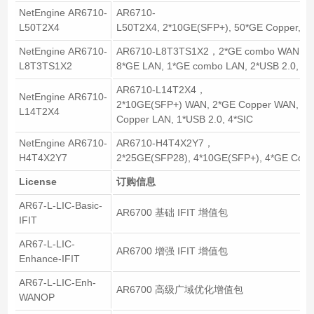
NetEngine AR6710-
AR6710-
L50T2X4
L50T2X4, 2*10GE(SFP+), 50*GE Copper,1*
NetEngine AR6710-
AR6710-L8T3TS1X2，2*GE combo WAN, 1*
L8T3TS1X2
8*GE LAN, 1*GE combo LAN, 2*USB 2.0, 2*
AR6710-L14T2X4，
NetEngine AR6710-
2*10GE(SFP+) WAN, 2*GE Copper WAN, 4*
L14T2X4
Copper LAN, 1*USB 2.0, 4*SIC
NetEngine AR6710-
AR6710-H4T4X2Y7，
H4T4X2Y7
2*25GE(SFP28), 4*10GE(SFP+), 4*GE Coppe
License
订购信息
AR67-L-LIC-Basic-
AR6700 基础 IFIT 增值包
IFIT
AR67-L-LIC-
AR6700 增强 IFIT 增值包
Enhance-IFIT
AR67-L-LIC-Enh-
AR6700 高级广域优化增值包
WANOP