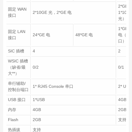
2*GE 
固定 WAN
2*10GE 光，2*GE 电
1*10
接口
光）
1*GE 
固定 LAN
24*GE 电
48*GE 电
电（可
接口
口）
SIC 插槽
4
2
WSIC 插槽
（缺省/最
0/2
0/1
大**）
串行辅助/
1* RJ45 Console 串口
2* USB
控制台端口
USB 接口
1*USB
4GB
内存
4GB
2GB
Flash
2GB
支持
热插拔
支持