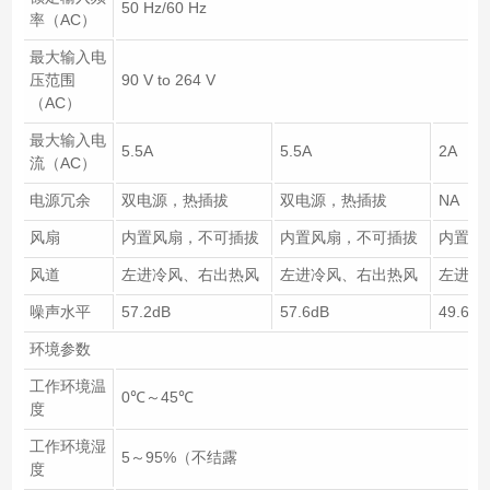
50 Hz/60 Hz
率（AC）
最大输入电
压范围
90 V to 264 V
（AC）
最大输入电
5.5A
5.5A
2A
流（AC）
电源冗余
双电源，热插拔
双电源，热插拔
NA
风扇
内置风扇，不可插拔
内置风扇，不可插拔
内置风
风道
左进冷风、右出热风
左进冷风、右出热风
左进冷
噪声水平
57.2dB
57.6dB
49.6dB
环境参数
工作环境温
0℃～45℃
度
工作环境湿
5～95%（不结露
度