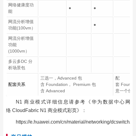
网络健康度功
●
●
能
网流分析增值
●
功能(100vm）
网流分析增值
功能
(1000vm）
多云多DC 分
●
析场景包
三选一，Advanced 包
配
配套关系
含 Foundation， Premium 包
套 Founda
含 Advanced
意一个使
N1 商业模式详细信息请参考《华为数据中心网
络 CloudFabric N1 商业模式彩页》：
https://e.huawei.com/cn/material/networking/dcswitch