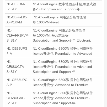
N1-CEFDM-
N1-CloudEngine 数字地图基础包,每盒式设
SnS1Y
备-Subscription and Support-年
N1-CE-F-LIC-
N1-CloudEngine 网络流分析增值包
AFP1KVM
每 1000VM-Fixed
N1-
N1-CloudEngine 网络流分析增值包
CEFAFP1KVM-
每 1000VM, 每盒式设备-
SnS1Y
Subscription and Support-年-Electronic
N1-CE68UPG-
N1-CloudEngine 6800数据中心网络软件
F-A
license升级包: Foundation to Advanced
N1-
N1-CloudEngine 6800数据中心网络软件
CE68UGFA-
license升级包: Foundation to Advanced-
SnS1Y
Subscription and Support-年
N1-CE68UPG-
N1-CloudEngine 6800数据中心网络软件
A-P
license升级包: Advanced to Premium
N1-
N1-CloudEngine 6800数据中心网络软件
CE68UGAP-
license升级包: Advanced to Premium-
SnS1Y
Subscription and Support-年