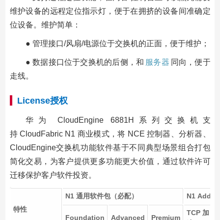
维护设备的远程定位指示灯，便于在拥挤的设备间准确定
位设备。维护简单：
● 管理接口/风扇/电源位于交换机的正面，便于维护；
● 数据接口位于交换机的后侧，和
服务器
同向，便于
走线。
License授权
华为 CloudEngine 6881H系列交换机支
持 CloudFabric N1 商业模式，将 NCE 控制器、分析器、
CloudEngine交换机功能软件基于不同典型场景组合打包
简化交易，为客户提供更多功能更大价值，通过软件许可
迁移保护客户软件投资。
N1 通用软件包（必配）
N1 Add
特性
TCP 加
Foundation
Advanced
Premium