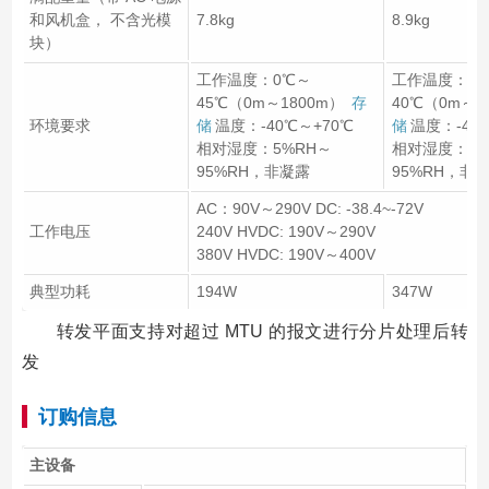
和风机盒， 不含光模
7.8kg
8.9kg
块）
工作温度：0℃～
工作温度：0
45℃（0m～1800m）
存
40℃（0m～1
环境要求
储
温度：-40℃～+70℃
储
温度：-40
相对湿度：5%RH～
相对湿度：5%
95%RH，非凝露
95%RH，非
AC：90V～290V DC: -38.4~-72V
工作电压
240V HVDC: 190V～290V
380V HVDC: 190V～400V
典型功耗
194W
347W
转发平面支持对超过 MTU 的报文进行分片处理后转
发
订购信息
主设备