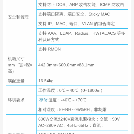
支持防止 DOS、ARP 攻击功能、ICMP 防攻击
支持端口隔离、端口安全、Sticky MAC
安全和管理
支持 IP、MAC、端口、VLAN 的组合绑定
支持 AAA、LDAP、Radius、HWTACACS 等多
种认证方式
支持 RMON
机箱尺寸
mm（宽×深×
442.0mm×600.0mm×88.1mm
高）
满配重量
16.54kg
工作温度：0℃～40℃（0~1800m）
环境要求
存储
温度：-40℃～+70℃
相对湿度：5%RH～95%RH，非凝露
600W交流&240V直流电源模块：交流：90V
AC~290V AC，45Hz-65Hz；直流：