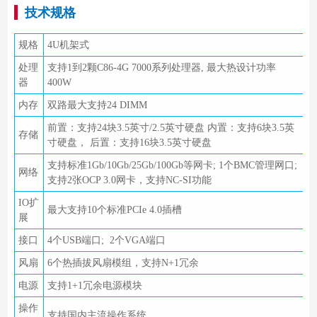
技术规格
规格
4U机架式
处理
支持1到2颗C86-4G 7000系列处理器, 最大热设计功率
器
400W
内存
双路最大支持24 DIMM
前置：支持24块3.5英寸/2.5英寸硬盘 内置：支持6块3.5英
存储
寸硬盘， 后置：支持16块3.5英寸硬盘
支持标准1Gb/10Gb/25Gb/100Gb等网卡; 1个BMC管理网口;
网络
支持2张OCP 3.0网卡，支持NC-SI功能
IO扩
最大支持10个标准PCIe 4.0插槽
展
接口
4个USB端口; 2个VGA端口
风扇
6个热插拔风扇模组，支持N+1冗余
电源
支持1+1冗余电源模块
操作
支持国内主流操作系统