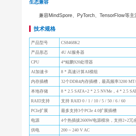
生态兼容
兼容MindSpore、PyTorch、TensorFl
技术规格
产品型号
CS8468K2
产品形态
4U AI服务器
CPU
4*鲲鹏920处理器
AI加速卡
8 * 高速计算AI模组
内存插槽
32个DDR4内存插槽，最高频率3200 MT/s
本地存储
8 * 2.5 SATA+2 * 2.5 NVMe，4 * 2.5 S
RAID支持
支持 RAID 0 / 1 / 10 / 5 / 50 / 6 / 60
PCIe扩展
最多支持3个PCIe 4.0扩展插槽
电源
4个热插拔2600W电源模块，支持2+2冗
供电
200 ~ 240 V AC