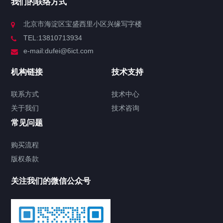
我们的联络方式
技术中心
北京市海淀区宝盛西里小区兴缘写字楼
TEL:13810713934
解决方案
e-mail:dufei@6ict.com
机构链接
技术支持
产品中心
解决方案
新闻中心
联系方式
技术中心
关于我们
技术咨询
英伟达NVIDIA Tesla P4计算显卡（深度
常见问题
学习/训练推理/人工智能/AI加速/大模型
——适用于服务器）
购买流程
2025/09/28
301
GPU显卡
AI加速卡
版权条款
NVIDIA Tesla P4
NVIDIA计算显卡
人工智能计算卡
服务器GPU卡
服务器GPU
计算显卡
深度学习显卡
英伟达GPU计算卡
英伟达计算显卡
训练推理显卡
关注我们的微信公众号
H3C S5130S-10P-EI交换机 华三LS-
5130S-10P-EI-H1交换机
2025/03/24
410
H3C交换机
H3C