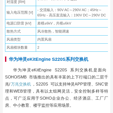
对湿度 [RH]
- 交流输入：90V AC～290V AC；45Hz～
输入电压范围 [V]
65Hz - 高压直流输入：190V DC～290V DC
电源口防雷 [kV]
差模±6kV，共模±6kV
散热方式
风冷散热，智能调速
风扇类型
内置风扇
风扇模块数量
2
华为坤灵eKitEngine
S220S
系列交换机
华为坤灵eKitEngine S220S 系列交换机是面向
SOHO/SMB 市场推出的具有丰富的上下行端口的二层千
兆/
万兆交换机
，S220S 可以支持坤灵APP管理、SNC管
理和WEB管理，具有以太组网灵活，安全控制多样等特
点，可广泛应用于SOHO企业办公、经济酒店、工厂厂
房、中小教育、楼宇监控等应用场景。