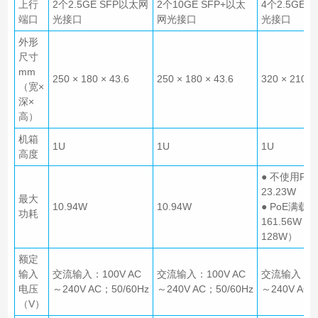
上行
2个2.5GE SFP以太网
2个10GE SFP+以太
4个2.5GE 
端口
光接口
网光接口
光接口
外形
尺寸
mm
250 × 180 × 43.6
250 × 180 × 43.6
320 × 210 ×
（宽×
深×
高）
机箱
1U
1U
1U
高度
● 不使用Po
23.23W
最大
10.94W
10.94W
● PoE满载：
功耗
161.56W（
128W）
额定
输入
交流输入：100V AC
交流输入：100V AC
交流输入：10
电压
～240V AC；50/60Hz
～240V AC；50/60Hz
～240V AC；
（V）