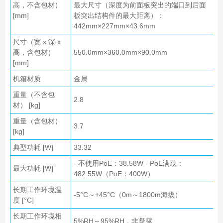
高，不含包材）
最大尺寸（深度为前面板突出的端口到后面
[mm]
板突出结构件的最大距离）：
442mm×227mm×43.6mm
尺寸（宽 x 深 x
高，含包材）
550.0mm×360.0mm×90.0mm
[mm]
机箱材质
金属
重量（不含包
2.8
材） [kg]
重量（含包材）
3.7
[kg]
典型功耗 [W]
33.32
- 不使用PoE：38.58W - PoE满载：
最大功耗 [W]
482.55W（PoE：400W）
长期工作环境温
-5°C～+45°C（0m～1800m海拔）
度 [°C]
长期工作环境相
5%RH～95%RH，非凝露