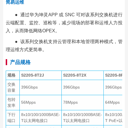
简易运维
● 通过华为坤灵APP 或 SNC 可对该系列交换机进行
云端配置、监控、巡检等，减少现场的部署和运维人力投
入，从而降低网络OPEX。
● 该系列交换机支持云管理和本地管理两种模式，管
理运维方式更简单。
产品规格
规格
S220S-8T2J
S220S-8T2X
S220S-8P4J
交换
396Gbps
396Gbps
396Gbps
容量
包转
56Mpps
78Mpps
64Mpps
发率
下行
8x10/100/1000BASE-
8x10/100/1000BASE-
8x10/100/1
端口
T以太网电接口
T以太网电接口
T PoE+以