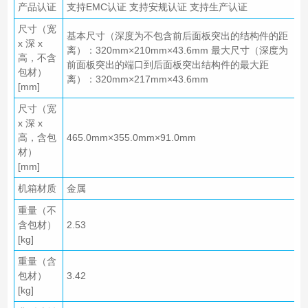
产品认证
支持EMC认证 支持安规认证 支持生产认证
尺寸（宽
基本尺寸（深度为不包含前后面板突出的结构件的距
x 深 x
离）：320mm×210mm×43.6mm 最大尺寸（深度为
高，不含
前面板突出的端口到后面板突出结构件的最大距
包材）
离）：320mm×217mm×43.6mm
[mm]
尺寸（宽
x 深 x
高，含包
465.0mm×355.0mm×91.0mm
材）
[mm]
机箱材质
金属
重量（不
含包材）
2.53
[kg]
重量（含
包材）
3.42
[kg]