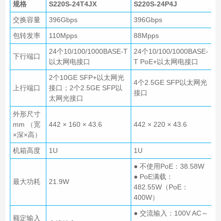
规格
S220S-24T4JX
S220S-24P4J
交换容量
396Gbps
396Gbps
包转发率
110Mpps
88Mpps
24个10/100/1000BASE-T
24个10/100/1000BASE-
下行端口
以太网电接口
T PoE+以太网电接口
2个10GE SFP+以太网光
4个2.5GE SFP以太网光
上行端口
接口；2个2.5GE SFP以
接口
太网光接口
外形尺寸
mm （宽
442 × 160 × 43.6
442 × 220 × 43.6
×深×高）
机箱高度
1U
1U
● 不使用PoE：38.58W
● PoE满载：
最大功耗
21.9W
482.55W（PoE：
400W）
● 交流输入：100V AC～
额定输入