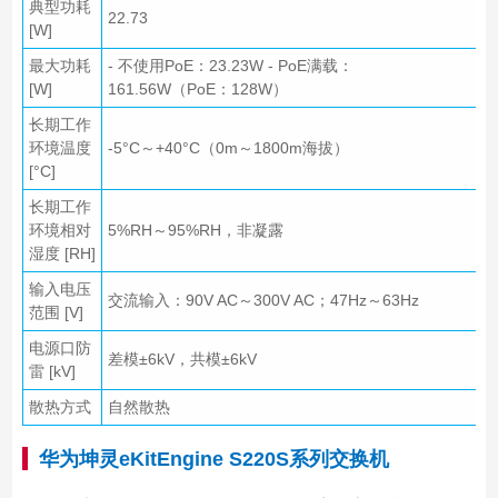
典型功耗
22.73
[W]
最大功耗
- 不使用PoE：23.23W - PoE满载：
[W]
161.56W（PoE：128W）
长期工作
环境温度
-5°C～+40°C（0m～1800m海拔）
[°C]
长期工作
环境相对
5%RH～95%RH，非凝露
湿度 [RH]
输入电压
交流输入：90V AC～300V AC；47Hz～63Hz
范围 [V]
电源口防
差模±6kV，共模±6kV
雷 [kV]
散热方式
自然散热
华为坤灵eKitEngine
S220S
系列交换机