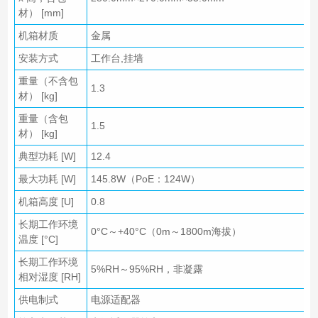
材） [mm]
机箱材质
金属
安装方式
工作台,挂墙
重量（不含包
1.3
材） [kg]
重量（含包
1.5
材） [kg]
典型功耗 [W]
12.4
最大功耗 [W]
145.8W（PoE：124W）
机箱高度 [U]
0.8
长期工作环境
0°C～+40°C（0m～1800m海拔）
温度 [°C]
长期工作环境
5%RH～95%RH，非凝露
相对湿度 [RH]
供电制式
电源适配器