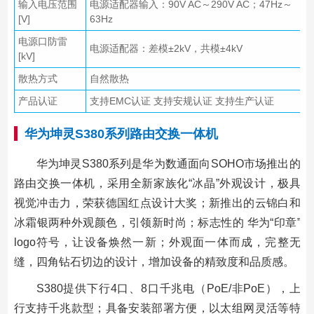
输入电压范围
电源适配器输入：90V AC～290V AC；47Hz～
[V]
63Hz
电源口防雷
电源适配器：差模±2kV，共模±4kV
[kV]
散热方式
自然散热
产品认证
支持EMC认证 支持安规认证 支持生产认证
华为坤灵S380系列路由交换一体机
华为坤灵S380系列是华为数通面向SOHO市场推出的
路由交换一体机，采用全新家族化“冰晶”外观设计，极具
视觉冲击力，荣获德国红点设计大奖；新推出的云锦白和
冰霜银两种外观颜色，引领新时尚；标志性的 华为“印章”
logo符号，让设备焕然一新；外观面一体而成，完整无
缝，四角钻石切边的设计，增加设备的精致度和品质感。
S380提供下行4口、8口千兆电（PoE/非PoE），上
行支持千兆款型；具备安装部署方便，以太组网灵活等特