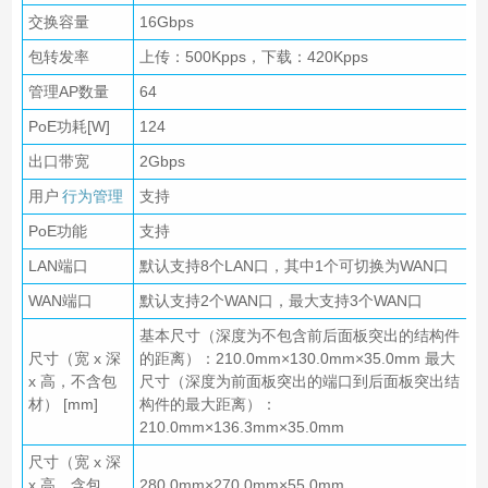
交换容量
16Gbps
包转发率
上传：500Kpps，下载：420Kpps
管理AP数量
64
PoE功耗[W]
124
出口带宽
2Gbps
用户
行为管理
支持
PoE功能
支持
LAN端口
默认支持8个LAN口，其中1个可切换为WAN口
WAN端口
默认支持2个WAN口，最大支持3个WAN口
基本尺寸（深度为不包含前后面板突出的结构件
尺寸（宽 x 深
的距离）：210.0mm×130.0mm×35.0mm 最大
x 高，不含包
尺寸（深度为前面板突出的端口到后面板突出结
材） [mm]
构件的最大距离）：
210.0mm×136.3mm×35.0mm
尺寸（宽 x 深
x 高，含包
280.0mm×270.0mm×55.0mm