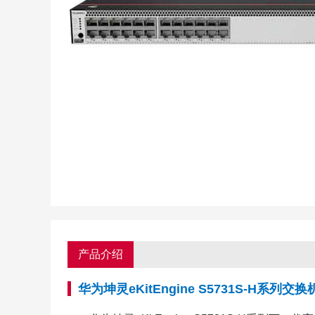
产品介绍
华为坤灵eKitEngine S5731S-H系列交换