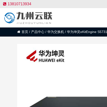
13810713934
首页
/
产品中心
/
华为交换机
/
华为坤灵eKitEngine S57