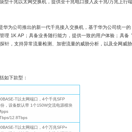
系列下一代高级型千兆以太网交换机，提供全千兆电口接入及千兆/万兆上行
换机是华为公司推出的新一代千兆接入交换机，基于华为公司统一的 VRP（Ver
管理 1K AP；具备业务随行能力，提供一致的用户体验；具备 
探针，支持异常流量检测、加密流量的威胁分析，以及全网威胁
机包括如下款型：
1000BASE-T以太网端口，4个千兆SFP
备份，设备默认带 1个150W交流电源模块
pps
ps/12.8Tbps
000BASE-T以太网端口，4个万兆SFP+