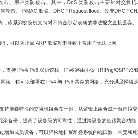
、用户类防攻击。其中，DoS 类防攻击主要针对交换机本身的攻击
冒攻击、IP/MAC 欺骗、DHCP Request flood、改变DHCP C
 绑定表，该系列交换机支持对不符合绑定表项的非法报文直接丢弃。利用
功能，可以防止因 ARP 欺骗攻击导致正常用户无法上网。
v4/IPv6 双协议栈、IPv6 路由协议（RIPng/OSPFv3/BGP4＋
络，也可以部署在 IPv4 与 IPv6 共存的网络，充分满足网络从 IP
将多台支持堆叠特性的交换机组合在一起，从逻辑上组合成一台虚拟
之间冗余备份，提高了设备级的可靠性；通过跨设备的链路聚合功
，通过增加成员设备，可以轻松地扩展堆叠系统的端口数、带宽和