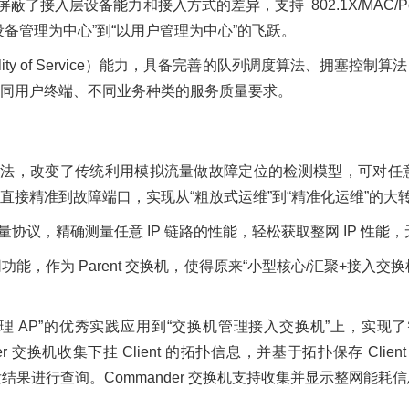
接入层设备能力和接入方式的差异，支持 802.1X/MAC/Po
备管理为中心”到“以用户管理为中心”的飞跃。
ity of Service）能力，具备完善的队列调度算法、拥塞
同用户终端、不同业务种类的服务质量要求。
恒算法，改变了传统利用模拟流量做故障定位的检测模型，可对
接精准到故障端口，实现从“粗放式运维”到“精准化运维”的大
量协议，精确测量任意 IP 链路的性能，轻松获取整网 IP 性
功能，作为 Parent 交换机，使得原来“小型核心/汇聚+接入
理 AP”的优秀实践应用到“交换机管理接入交换机”上，实现了智能
mander 交换机收集下挂 Client 的拓扑信息，并基于拓扑保存 Cli
下发结果进行查询。Commander 交换机支持收集并显示整网能耗