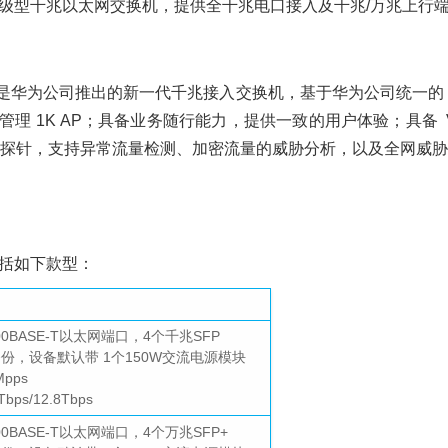
系列下一代高级型千兆以太网交换机，提供全千兆电口接入及千兆/万兆上行
换机是华为公司推出的新一代千兆接入交换机，基于华为公司统一的 VRP（Ver
管理 1K AP；具备业务随行能力，提供一致的用户体验；具备 
探针，支持异常流量检测、加密流量的威胁分析，以及全网威胁
机包括如下款型：
1000BASE-T以太网端口，4个千兆SFP
备份，设备默认带 1个150W交流电源模块
pps
ps/12.8Tbps
000BASE-T以太网端口，4个万兆SFP+