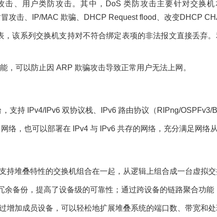
、用户类防攻击。其中，DoS 类防攻击主要针对交换机本身的攻击
冒攻击、IP/MAC 欺骗、DHCP Request flood、改变DHCP C
 绑定表，该系列交换机支持对不符合绑定表项的非法报文直接丢弃。利用
功能，可以防止因 ARP 欺骗攻击导致正常用户无法上网。
v4/IPv6 双协议栈、IPv6 路由协议（RIPng/OSPFv3/BGP4＋
络，也可以部署在 IPv4 与 IPv6 共存的网络，充分满足网络从 IP
将多台支持堆叠特性的交换机组合在一起，从逻辑上组合成一台虚拟
之间冗余备份，提高了设备级的可靠性；通过跨设备的链路聚合功
，通过增加成员设备，可以轻松地扩展堆叠系统的端口数、带宽和