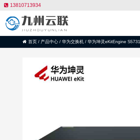
13810713934
首页
/
产品中心
/
华为交换机
/
华为坤灵eKitEngine S573