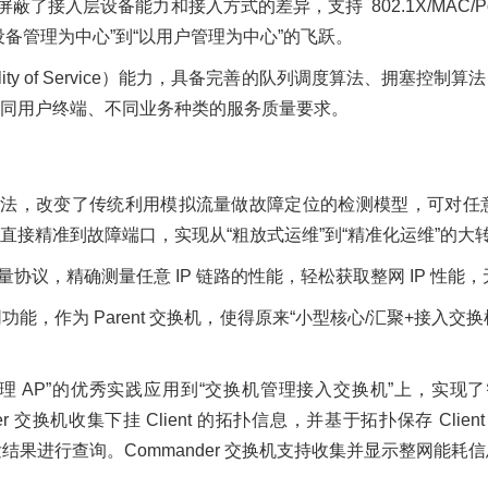
接入层设备能力和接入方式的差异，支持 802.1X/MAC/Po
备管理为中心”到“以用户管理为中心”的飞跃。
ity of Service）能力，具备完善的队列调度算法、拥塞
同用户终端、不同业务种类的服务质量要求。
恒算法，改变了传统利用模拟流量做故障定位的检测模型，可对
接精准到故障端口，实现从“粗放式运维”到“精准化运维”的大
量协议，精确测量任意 IP 链路的性能，轻松获取整网 IP 性
功能，作为 Parent 交换机，使得原来“小型核心/汇聚+接入
理 AP”的优秀实践应用到“交换机管理接入交换机”上，实现了智能
mander 交换机收集下挂 Client 的拓扑信息，并基于拓扑保存 Cli
下发结果进行查询。Commander 交换机支持收集并显示整网能耗