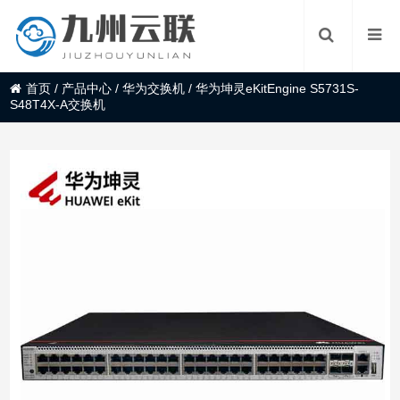
首页
/
产品中心
/
华为交换机
/
华为坤灵eKitEngine S5731S-
S48T4X-A交换机