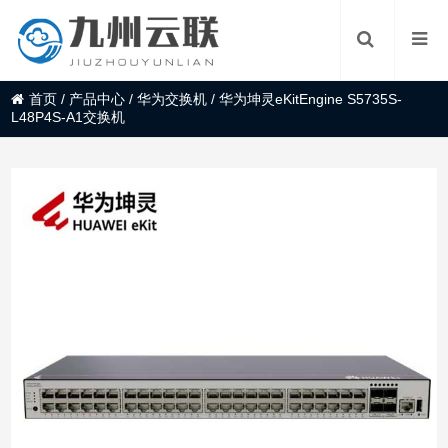
首页
/
产品中心
/
华为交换机
/
华为坤灵eKitEngine S5735S-
L48P4S-A1交换机