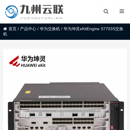
首页
/
产品中心
/
华为交换机
/
华为坤灵eKitEngine S7703S交换
机