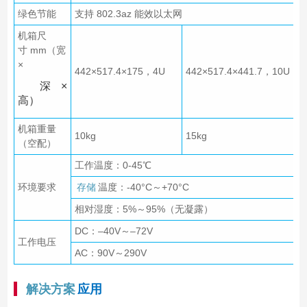
绿色节能
支持 802.3az 能效以太网
机箱尺
寸 mm（宽
×
442×517.4×175，4U
442×517.4×441.7，10U
深×
高）
机箱重量
10kg
15kg
（空配）
工作温度：0-45℃
环境要求
存储
温度：-40°C～+70°C
相对湿度：5%～95%（无凝露）
DC：–40V～–72V
工作电压
AC：90V～290V
解决方案
应用