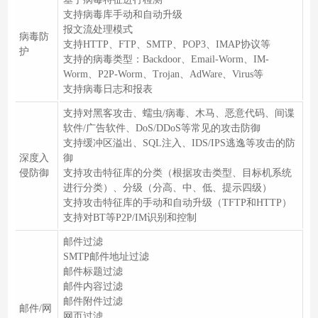
支持病毒库手动和自动升级
报文流处理模式
病毒防
支持HTTP、FTP、SMTP、POP3、IMAP协议等
护
支持的病毒类型：Backdoor、Email-Worm、IM-
Worm、P2P-Worm、Trojan、AdWare、Virus等
支持病毒日志和报表
支持对黑客攻击、蠕虫/病毒、木马、恶意代码、间谍
软件/广告软件、DoS/DDoS等常见的攻击防御
支持缓冲区溢出、SQL注入、IDS/IPS逃逸等攻击的防
深度入
御
侵防御
支持攻击特征库的分类（根据攻击类型、目标机系统
进行分类）、分级（分高、中、低、提示四级）
支持攻击特征库的手动和自动升级（TFTP和HTTP）
支持对BT等P2P/IM识别和控制
邮件过滤
SMTP邮件地址过滤
邮件标题过滤
邮件内容过滤
邮件附件过滤
邮件/网
网页过滤