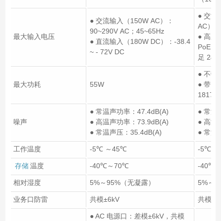
● 交流
● 交流输入（150W AC）：
AC）： 
90~290V AC；45~65Hz
最大输入电压
● 高压
● 直流输入（180W DC）：-38.4
PoE A
~ - 72V DC
足 24
● 不带 
最大功耗
55W
● 带 P
1817
● 常温声功率：47.4dB(A)
● 常温
噪声
● 高温声功率：73.9dB(A)
● 高温声
● 常温声压：35.4dB(A)
● 常温
工作温度
-5℃ ～45℃
-5℃ ～
存储
温度
-40℃～70℃
-40℃
相对湿度
5%～95%（无凝露）
5%～
业务口防雷
共模±6kV
共模±6
● AC 电源口：差模±6kV，共模