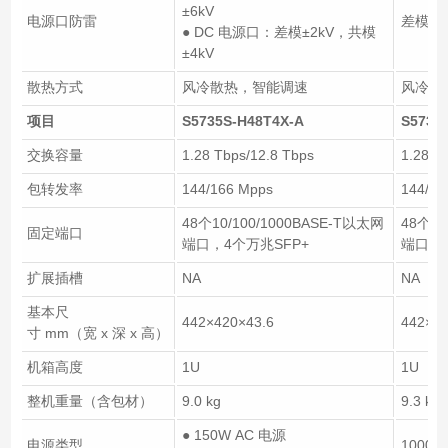
±6kV
电源口防雷
差模±6
● DC 电源口：差模±2kV，共模
±4kV
散热方式
风冷散热，智能调速
风冷散
项目
S5735S-H48T4X-A
S5735
交换容量
1.28 Tbps/12.8 Tbps
1.28 T
包转发率
144/166 Mpps
144/16
48个10/100/1000BASE-T以太网
48个10
固定端口
端口，4个万兆SFP+
端口（P
扩展插槽
NA
NA
基本尺
442×420×43.6
442×42
寸 mm（宽 x 深 x 高）
机箱高度
1U
1U
整机重量（含包材）
9.0 kg
9.3 kg
● 150W AC 电源
电源类型
1000W