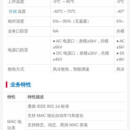
工作温度
-5℃ ～45℃
-5℃ ～
存储
温度
-40℃～70℃
-40℃
相对湿度
5%～95%（无凝露）
5%～
业务口防雷
NA
共模±6
● AC 电源口：差模±6kV，共模
● AC
±6kV
±6kV
电源口防雷
● DC 电源口：差模±2kV，共模
● DC
±4kV
±4kV
散热方式
风冷散热，智能调速
风冷散
业务特性
特性
特性描述
遵循 IEEE 802.1d 标准
支持 MAC 地址自动学习和老化
MAC 地
支持静态、动态、黑洞 MAC 表项
址表