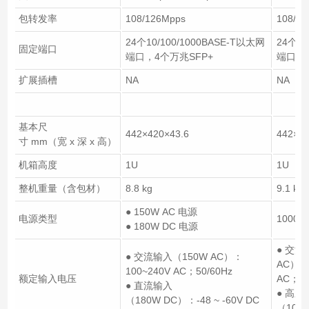
包转发率
108/126Mpps
108/1
24个10/100/1000BASE-T以太网
24个10
固定端口
端口，4个万兆SFP+
端口（P
扩展插槽
NA
NA
基本尺
442×420×43.6
442×42
寸 mm（宽 x 深 x 高）
机箱高度
1U
1U
整机重量（含包材）
8.8 kg
9.1 kg
● 150W AC 电源
电源类型
1000W
● 180W DC 电源
● 交流
● 交流输入（150W AC）：
AC）： 
100~240V AC；50/60Hz
额定输入电压
AC； 5
● 直流输入
● 高
（180W DC）：-48 ~ -60V DC
（1000