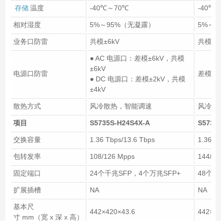
存储
温度
-40℃～70℃
-40℃
相对湿度
5%～95%（无凝露）
5%～
业务口防雷
共模±6kV
共模±6
● AC 电源口：差模±6kV，共模
±6kV
电源口防雷
差模±6
● DC 电源口：差模±2kV，共模
±4kV
散热方式
风冷散热，智能调速
风冷散
项目
S5735S-H24S4X-A
S5735
交换容量
1.36 Tbps/13.6 Tbps
1.36 T
包转发率
108/126 Mpps
144/16
固定端口
24个千兆SFP，4个万兆SFP+
48个千
扩展插槽
NA
NA
基本尺
442×420×43.6
442×42
寸 mm（宽 x 深 x 高）