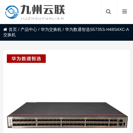
首页
/
产品中心
/
华为交换机
/
华为数通智选S5735S-H48S4XC-A
交换机