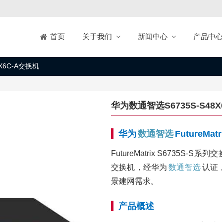
关于我们
新闻中心
产品中
首页
X6C-A交换机
华为数通智选S6735S-S48
华为
数通智选
FutureMa
FutureMatrix S673
交换机，经华为
数通智选
认证
景建网需求。
产品概述