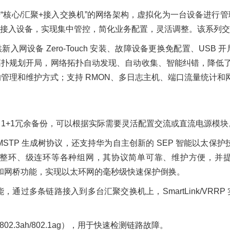
来“核心/汇聚+接入交换机”的网络架构，虚拟化为一台设备进行
入设备，实现集中管控，简化业务配置，灵活调整。该系列交换机支
入网设备 Zero-Touch 安装、故障设备更换免配置、US
划开局，网络拓扑自动发现、自动收集、智能纠错，降低了运维成本
等多样化的管理和维护方式；支持 RMON、多日志主机、端口流量统
 1+1冗余备份，可以根据实际需要灵活配置交流或直流电源模块
P/MSTP 生成树协议，还支持华为自主创新的 SEP 智能以太保
、级连环等各种组网，其协议简单可靠、维护方便，并提供 50ms
AC 和网桥功能，实现以太环网的毫秒级快速保护倒换。
RRP 功能，通过多条链路接入到多台汇聚交换机上，SmartLink
02.3ah/802.1ag），用于快速检测链路故障。