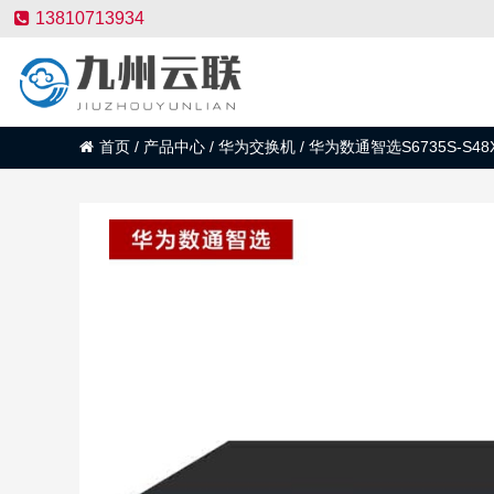
13810713934
首页
/
产品中心
/
华为交换机
/
华为数通智选S6735S-S48