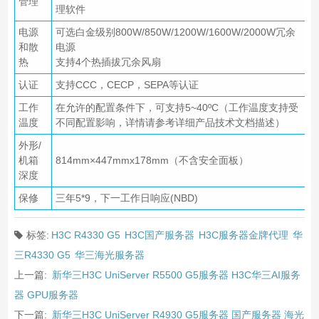
管理
理软件
电源
可选白金级别800W/850W/1200W/1600W/2000W冗余
和散
电源
热
支持4个热插拔冗余风扇
认证
支持CCC，CECP，SEPA等认证
工作
在允许的配置条件下，可支持5~40ºC（工作温度支持受
温度
不同配置影响，详情请参考详细产品技术文档描述）
外形/
机箱
814mm×447mmx178mm（不含安全面板）
深度
保修
三年5*9，下一工作日响应(NBD)
标签:
H3C R4330 G5
H3C国产服务器
H3C服务器金牌代理
华
三R4330 G5
华三海光服务器
上一篇:
新华三H3C UniServer R5500 G5服务器 H3C华三AI服务
器 GPU服务器
下一篇:
新华三H3C UniServer R4930 G5服务器 国产服务器 海光