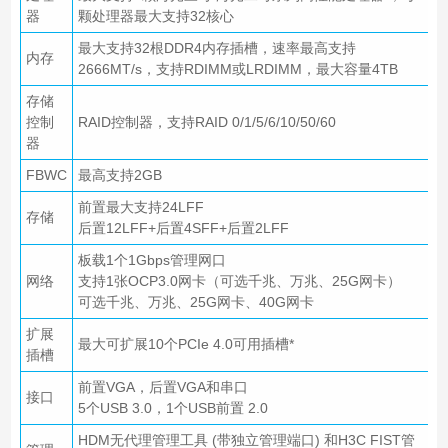
器
颗处理器最大支持32核心
最大支持32根DDR4内存插槽，速率最高支持
内存
2666MT/s，支持RDIMM或LRDIMM，最大容量4TB
存储
控制
RAID控制器，支持RAID 0/1/5/6/10/50/60
器
FBWC
最高支持2GB
前置最大支持24LFF
存储
后置12LFF+后置4SFF+后置2LFF
板载1个1Gbps管理网口
网络
支持1张OCP3.0网卡（可选千兆、万兆、25G网卡）
可选千兆、万兆、25G网卡、40G网卡
扩展
最大可扩展10个PCIe 4.0可用插槽*
插槽
前置VGA，后置VGA和串口
接口
5个USB 3.0，1个USB前置 2.0
HDM无代理管理工具 (带独立管理端口) 和H3C FIST管