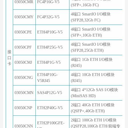
03050CMR
FC4P16G-V5
(SFP+,16Gb FC)
4端口 SmartIO I/O模块
03050CMY
FC4P32G-V5
(SFP28,32Gb FC)
4端口 SmartIO I/O模块
03050CPE
ETH4P10G-V5
(SFP+,10Gb ETH)
4端口 SmartIO I/O模块
03050CPF
ETH4P25G-V5
(SFP28,25Gb ETH)
接
口
4端口 1Gb ETH I/O模块
03050CMJ
ETH4P1G-V5
卡
(RJ45)
ETH4P10G-
4端口 10Gb ETH I/O模块
03050CNG
V5RJ45
(RJ45)
4端口 4*12Gb SAS I/O模块
03050CMN
SAS4P12G-V5
(MiniSAS HD)
2端口 40Gb ETH I/O模块
03050CNP
ETH2P40G-V5
(QSFP+,40Gb ETH)
2端口 100Gb ETH I/O模块
ETH2P100GFE-
03050CNN
(QSFP28,100Gb ETH/前端专