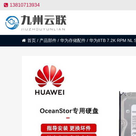
13810713934
首页
/
产品部件
/
华为存储配件
/
华为8TB 7.2K RPM NL