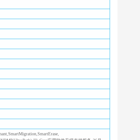
,SmartMigration,SmartErase,