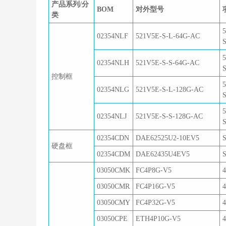
产品系列/分
BOM
对外型号
类
02354NLF
521V5E-S-L-64G-AC
02354NLH
521V5E-S-S-64G-AC
控制框
02354NLG
521V5E-S-L-128G-AC
02354NLJ
521V5E-S-S-128G-AC
02354CDN
DAE62525U2-10EV5
硬盘框
02354CDM
DAE62435U4EV5
03050CMK
FC4P8G-V5
03050CMR
FC4P16G-V5
03050CMY
FC4P32G-V5
03050CPE
ETH4P10G-V5