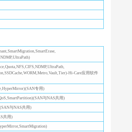
,SmartMigration,SmartErase,
,NDMP,UltraPath)
ce,Quota,NFS,CIFS,NDMP,UltraPath,
lization,SSDCache,WORM,Metro,Vault,Tier)-Hi-Care应用软件
HyperMirror)(SAN专用)
,SmartPartition)(SAN与NAS共用)
)(SAN与NAS共用)
AS共用)
irror,SmartMigration)