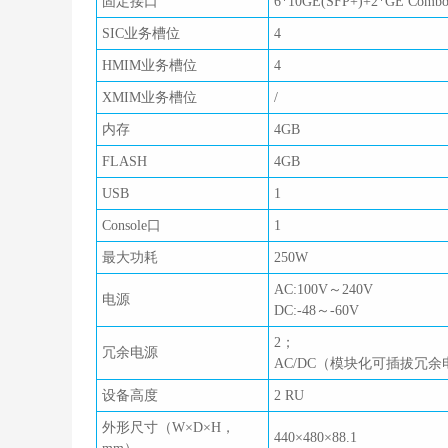
固定接口
6*10GE(SFP+)+2*GE Comb
SIC业务槽位
4
HMIM业务槽位
4
XMIM业务槽位
/
内存
4GB
FLASH
4GB
USB
1
Console口
1
最大功耗
250W
AC:100V～240V
电源
DC:-48～-60V
2；
冗余电源
AC/DC（模块化可插拔冗余
设备高度
2 RU
外形尺寸（W×D×H，
440×480×88.1