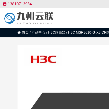
13810713934
首页
/
产品中心
/
H3C路由器
/
H3C MSR3610-G-X3-D