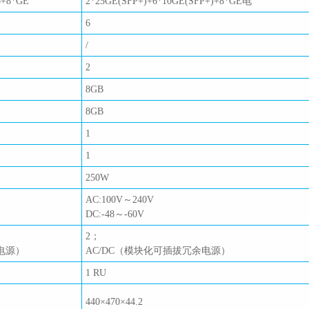
o+8*GE
2*25GE(SFP+)+6*10GE(SFP+)+8*GE电
6
/
2
8GB
8GB
1
1
250W
AC:100V～240V
DC:-48～-60V
2；
电源）
AC/DC（模块化可插拔冗余电源）
1 RU
440×470×44.2