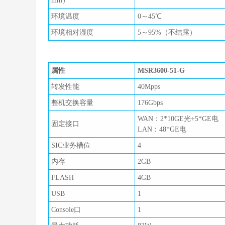
mm）
环境温度
0～45℃
环境相对湿度
5～95%（不结露）
属性
MSR3600-51-G
转发性能
40Mpps
整机交换容量
176Gbps
WAN：2*10GE光+5*GE电
固定接口
LAN：48*GE电
SIC业务槽位
4
内存
2GB
FLASH
4GB
USB
1
Console口
1