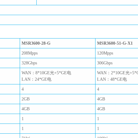
MSR3600-28-G
MSR3600-51-G-X1
208Mpps
120Mpps
328Gbps
306Gbps
WAN：8*10GE光+5*GE电
WAN：2*10GE光+5*
LAN：24*GE电
LAN：48*GE电
4
4
2GB
4GB
4GB
4GB
1
1
1
1