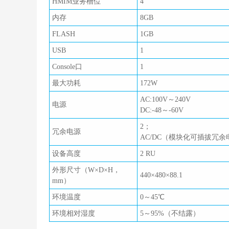
HMIM业务槽位
4
内存
8GB
FLASH
1GB
USB
1
Console口
1
最大功耗
172W
AC:100V～240V
电源
DC:-48～-60V
2；
冗余电源
AC/DC（模块化可插拔冗余
设备高度
2 RU
外形尺寸（W×D×H，
440×480×88.1
mm）
环境温度
0～45℃
环境相对湿度
5～95%（不结露）