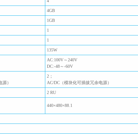
4
4GB
1GB
1
1
135W
AC:100V～240V
DC:-48～-60V
2；
电源）
AC/DC（模块化可插拔冗余电源）
2 RU
440×480×88.1