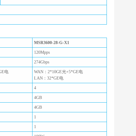
MSR3600-28-G-X1
120Mpps
274Gbps
GE电
WAN：2*10GE光+5*GE电
LAN：32*GE电
4
4GB
4GB
1
1