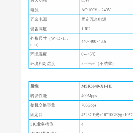
最大功耗
83W
电源
AC:100V～240V
冗余电源
固定冗余电源
设备高度
1 RU
外形尺寸（W×D×H，
440×400×43.6
mm）
环境温度
0～45℃
环境相对湿度
5～95%（不结露）
属性
MSR3640-X1-HI
转发性能
400Mpps
整机交换容量
705Gbps
固定口
4*25GE光+16*10GE光+10*
SIC业务槽位
4