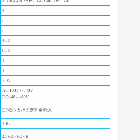
2*10GE(SFP+)+2*GE Combo+4*GE
4
/
/
4GB
8GB
1
1
75W
AC:100V～240V
DC:-48～-60V
DP款型支持固定冗余电源
1 RU
440×400×43.6