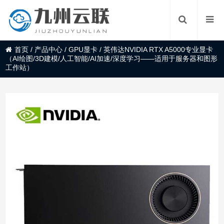
首页
/
产品中心
/
GPU显卡
/
英伟达NVIDIA RTX A5000专业显卡
（AI绘图/3D建模/人工智能/AI加速/深度学习——适用于服务器和图形
工作站）