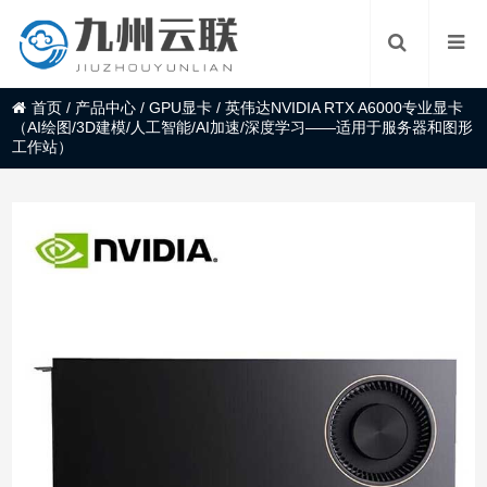
首页
/
产品中心
/
GPU显卡
/
英伟达NVIDIA RTX A6000专业显卡
（AI绘图/3D建模/人工智能/AI加速/深度学习——适用于服务器和图形
工作站）