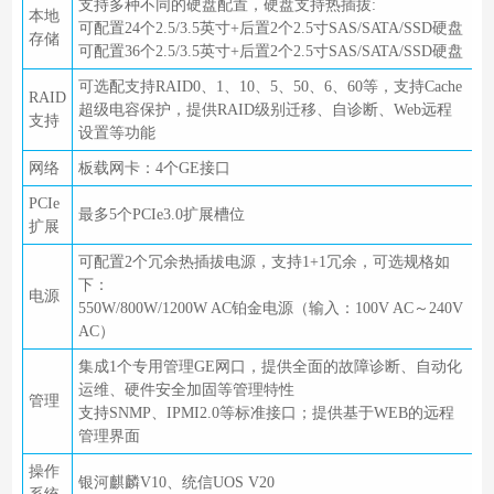
支持多种不同的硬盘配置，硬盘支持热插拔:
本地
可配置24个2.5/3.5英寸+后置2个2.5寸SAS/SATA/SSD硬盘
存储
可配置36个2.5/3.5英寸+后置2个2.5寸SAS/SATA/SSD硬盘
可选配支持RAID0、1、10、5、50、6、60等，支持Cache
RAID
超级电容保护，提供RAID级别迁移、自诊断、Web远程
支持
设置等功能
网络
板载网卡：4个GE接口
PCIe
最多5个PCIe3.0扩展槽位
扩展
可配置2个冗余热插拔电源，支持1+1冗余，可选规格如
下：
电源
550W/800W/1200W AC铂金电源（输入：100V AC～240V
AC）
集成1个专用管理GE网口，提供全面的故障诊断、自动化
运维、硬件安全加固等管理特性
管理
支持SNMP、IPMI2.0等标准接口；提供基于WEB的远程
管理界面
操作
银河麒麟V10、统信UOS V20