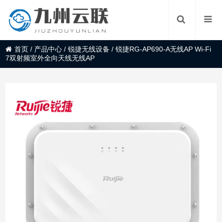
首页
/
产品中心
/
锐捷无线设备
/
锐捷RG-AP690-A无线AP Wi-Fi
7双射频室外全向天线无线AP