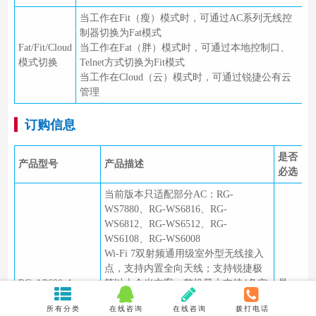
当工作在Fit（瘦）模式时，可通过AC系列无线控
制器切换为Fat模式
Fat/Fit/Cloud
当工作在Fat（胖）模式时，可通过本地控制口、
模式切换
Telnet方式切换为Fit模式
当工作在Cloud（云）模式时，可通过锐捷公有云
管理
订购信息
是否
产品型号
产品描述
必选
当前版本只适配部分AC：RG-
WS7880、RG-WS6816、RG-
WS6812、RG-WS6512、RG-
WS6108、RG-WS6008
Wi-Fi 7双射频通用级室外型无线接入
点，支持内置全向天线；支持锐捷极
RG-AP690-A
简以太全光方案，整机最大支持4条空
是
间流，整机最高无线接入速率
所有分类
在线咨询
在线咨询
拨打电话
3.57Gbps，可支持