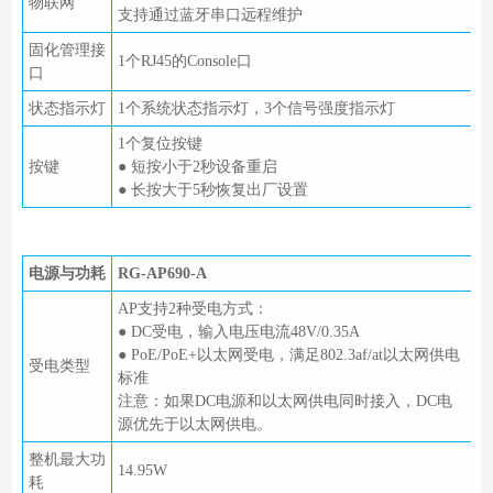
物联网
支持通过蓝牙串口远程维护
固化管理接
1个RJ45的Console口
口
状态指示灯
1个系统状态指示灯，3个信号强度指示灯
1个复位按键
按键
● 短按小于2秒设备重启
● 长按大于5秒恢复出厂设置
电源与功耗
RG-AP690-A
AP支持2种受电方式：
● DC受电，输入电压电流48V/0.35A
● PoE/PoE+以太网受电，满足802.3af/at以太网供电
受电类型
标准
注意：如果DC电源和以太网供电同时接入，DC电
源优先于以太网供电。
整机最大功
14.95W
耗