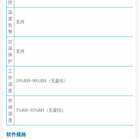
控
温
度
支持
告
警
过
温
支持
保
护
工
作
10%RH~90%RH（无凝结）
湿
度
存
储
5%RH~95%RH（无凝结）
湿
度
软件规格