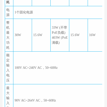
耗
电
1个固化电源
源
整
机
33W (不带
最
PoE负载)
30W
15.6W
15.6W
16W
大
403W (PoE
功
满载)
耗
额
定
输
100V AC~240V AC，50~60Hz
入
电
压
最
大
输
90V AC~264V AC，50~60Hz
入