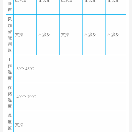
≤37dB
无风扇
≤39dB
无风扇
无风扇
噪
声
风
扇
智
支持
不涉及
支持
不涉及
不涉及
能
调
速
工
作
-5°C~45°C
温
度
存
储
-40°C~70°C
温
度
温
度
支持
监