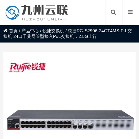
首页
/
产品中心
/
锐捷交换机
/
锐捷RG-S2906-24GT4MS-P-L交
换机 24口千兆网管型接入PoE交换机，2.5G上行