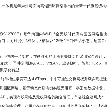
列智能交换路由一体机是华为公司面向高端园区网络推出的全新一代旗
交换机（简称S12700E）是华为面向Wi-Fi 6全无线时代高端
E/GE 端口，同时提供4槽位，8槽位及12槽位三种产品形态，配套CloudEn
件系统上采用安全可信的平台架构，在硬件架构上所有关键部件采用冗余
同时提供随板 AC、VxLAN、业务随行、智能 HQoS、iPCA、
数字化转型。
，当前单槽位带宽可达 4.8Tbps，未来可通过交换网板升级实现
用到园区网络，基于动态负载均衡实现无阻塞、零丢包数据转发
10K AP，实现有线网络及无线网络的融合管理，节省综合建网成
精细化策略管理，让用户在任何地点、任何时间及任何接入方式都