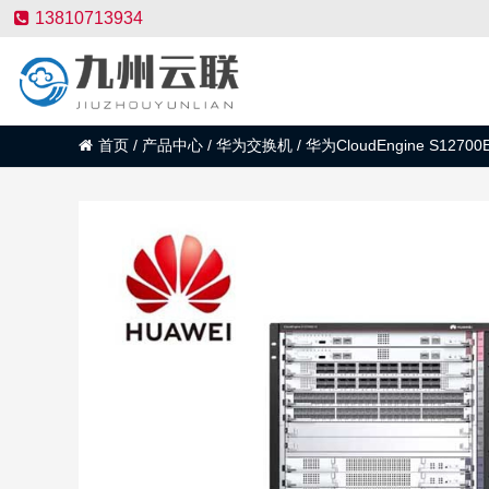
13810713934
首页
/
产品中心
/
华为交换机
/
华为CloudEngine S12