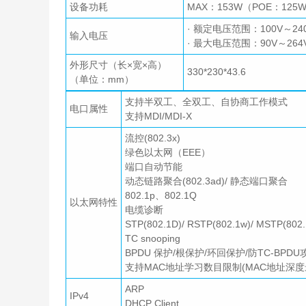
设备功耗
MAX：153W（POE：125
· 额定电压范围：100V～240V
输入电压
· 最大电压范围：90V～264V
外形尺寸（长×宽×高）
330*230*43.6
（单位：mm）
支持半双工、全双工、自协商工作模式
电口属性
支持MDI/MDI-X
流控(802.3x)
绿色以太网（EEE）
端口自动节能
动态链路聚合(802.3ad)/ 静态端口聚合
802.1p、802.1Q
以太网特性
电缆诊断
STP(802.1D)/ RSTP(802.1w)/ MSTP(802.
TC snooping
BPDU 保护/根保护/环回保护/防TC-BPD
支持MAC地址学习数目限制(MAC地址深度最
ARP
IPv4
DHCP Client