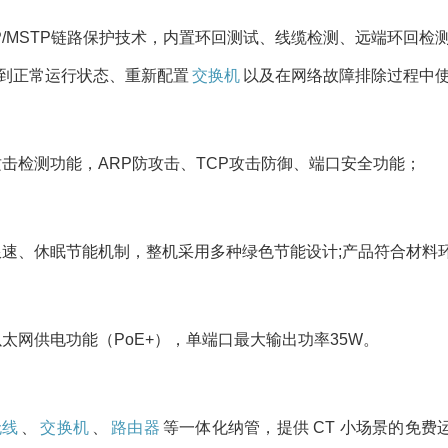
STP/MSTP链路保护技术，内置环回测试、线缆检测、远端环回检
到正常运行状态、重新配置
交换机
以及在网络故障排除过程中
攻击检测功能，ARP防攻击、TCP攻击防御、端口安全功能；
速、休眠节能机制，整机采用多种绿色节能设计;产品符合材料环
强的以太网供电功能（PoE+），单端口最大输出功率35W。
无线
、
交换机
、
路由器
等一体化纳管，提供 CT 小场景的免费运