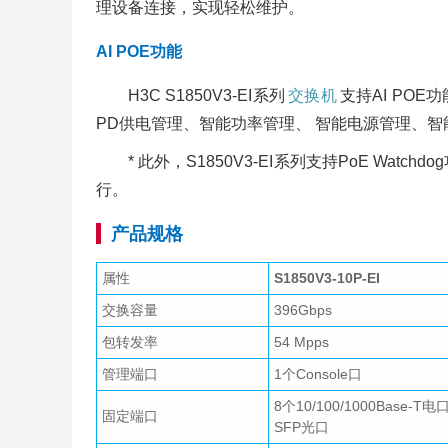
理设备连接，实现轻松维护。
AI POE功能
H3C S1850V3-EI系列
交换机
支持AI POE
PD供电管理、智能功率管理、 智能电源管理、智能告警日志
* 此外，S1850V3-EI系列支持PoE 
行。
产品规格
属性
S1850V3-10P-EI
交换容量
396Gbps
包转发率
54 Mpps
管理端口
1个Console口
8个10/100/1000Base-T电
固定端口
SFP光口