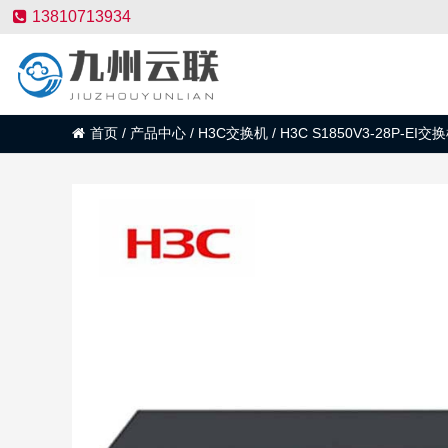
13810713934
首页
/
产品中心
/
H3C交换机
/
H3C S1850V3-28P-EI交