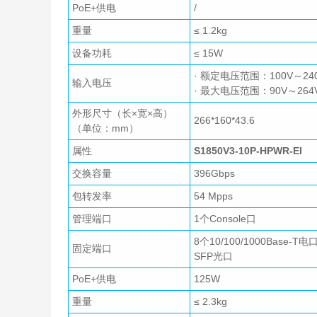
PoE+供电
/
重量
≤ 1.2kg
设备功耗
≤ 15W
· 额定电压范围：100V～240V
输入电压
· 最大电压范围：90V～264V
外形尺寸（长×宽×高）
266*160*43.6
（单位：mm）
属性
S1850V3-10P-HPWR-EI
交换容量
396Gbps
包转发率
54 Mpps
管理端口
1个Console口
8个10/100/1000Base-T电
固定端口
SFP光口
PoE+供电
125W
重量
≤ 2.3kg