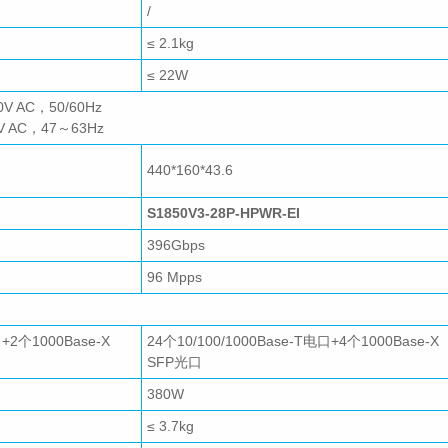
/
≤ 2.1kg
≤ 22W
 AC，50/60Hz
 AC，47～63Hz
440*160*43.6
S1850V3-28P-HPWR-EI
396Gbps
96 Mpps
口+
2个1000Base-X
24个10/100/1000Base-T电口+
4个1000Base-X
SFP光口
380W
≤ 3.7kg