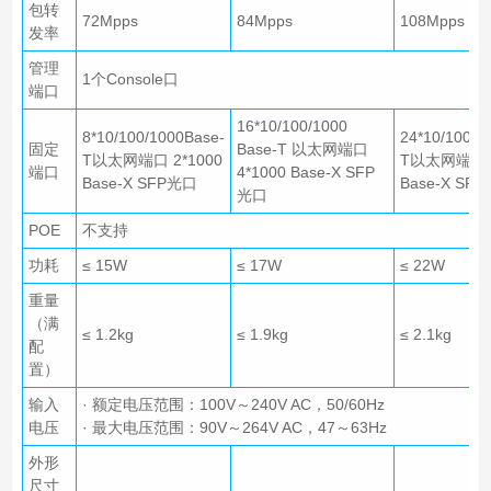
包转
72Mpps
84Mpps
108Mpps
发率
管理
1个Console口
端口
16*10/100/1000
8*10/100/1000Base-
24*10/100/1
固定
Base-T 以太网端口
T以太网端口 2*1000
T以太网端口 4
端口
4*1000 Base-X SFP
Base-X SFP光口
Base-X SF
光口
POE
不支持
功耗
≤ 15W
≤ 17W
≤ 22W
重量
（满
≤ 1.2kg
≤ 1.9kg
≤ 2.1kg
配
置）
输入
· 额定电压范围：100V～240V AC，50/60Hz
电压
· 最大电压范围：90V～264V AC，47～63Hz
外形
尺寸