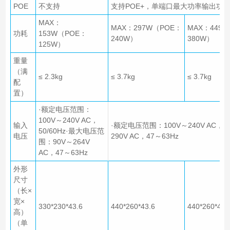
POE
不支持
支持POE+，单端口最大功率输出功率
MAX：
MAX：297W（POE：
MAX：449
功耗
153W（POE：
240W）
380W）
125W）
重量
（满
≤ 2.3kg
≤ 3.7kg
≤ 3.7kg
配
置）
·额定电压范围：
100V～240V AC，
输入
·额定电压范围：100V～240V AC，5
50/60Hz·最大电压范
电压
290V AC，47～63Hz
围：90V～264V
AC，47～63Hz
外形
尺寸
（长×
宽×
330*230*43.6
440*260*43.6
440*260*43.
高）
（单