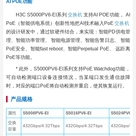
AI POE功能
H3C S5000PV6-EI系列
交换机
支持AI POE功能， AI
PoE（智能供电系统）创新性地把AI技术融入PoE
交换机
的设计研发中，通过软硬件结合，来实现：智能PD供电管
理、智能功率管理、 智能电源管理、智能告警日志、 智能
PoE安全、智能fast reboot、智能Perpetual PoE、 远距离
PoE等功能。
* 此外，S5000PV6-EI系列支持PoE Watchdog功能，
可自动检测端口设备连接情况，当某端口发生通信故障
时，对应的端口PoE将自动检测并重启，使其恢复运行。
产品规格
属性
S5008PV6-EI
S5016PV6-EI
S5024PV6-E
交换
432Gbps/4.32Tbps
432Gbps/4.32Tbps
432Gbps/4.
容量