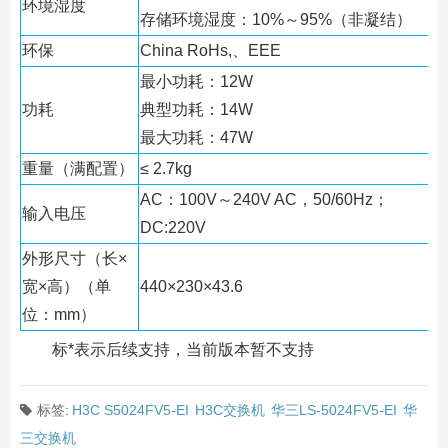
环境湿度
存储环境湿度：10%～95%（非凝结）
环保
China RoHs,、EEE
最小功耗：12W
功耗
典型功耗：14W
最大功耗：47W
重量（满配置）
≤ 2.7kg
AC：100V～240V AC，50/60Hz；
输入电压
DC:220V
外形尺寸（长×
宽×高）（单
440×230×43.6
位：mm）
标*表示后续支持，当前版本暂不支持
标签:
H3C S5024FV5-EI
H3C交换机
华三LS-5024FV5-EI
华
三交换机