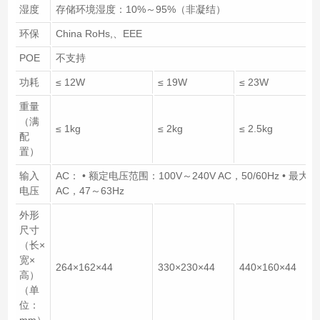
湿度
存储环境湿度：10%～95%（非凝结）
环保
China RoHs,、EEE
POE
不支持
功耗
≤ 12W
≤ 19W
≤ 23W
重量
（满
≤ 1kg
≤ 2kg
≤ 2.5kg
配
置）
输入
AC： • 额定电压范围：100V～240V AC，50/60Hz • 最大
电压
AC，47～63Hz
外形
尺寸
（长×
宽×
264×162×44
330×230×44
440×160×44
高）
（单
位：