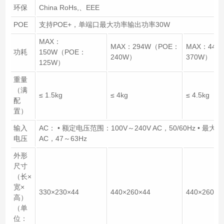
环保
China RoHs,、EEE
POE
支持POE+，单端口最大功率输出功率30W
MAX：
MAX：294W（POE：
MAX：448
功耗
150W（POE：
240W）
370W）
125W）
重量
（满
≤ 1.5kg
≤ 4kg
≤ 4.5kg
配
置）
输入
AC： • 额定电压范围：100V～240V AC，50/60Hz • 最大
电压
AC，47～63Hz
外形
尺寸
（长×
宽×
330×230×44
440×260×44
440×260×4
高）
（单
位：