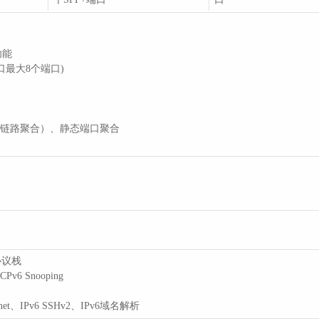
功能
口最大8个端口)
d（动态链路聚合）、静态端口聚合
协议栈
Pv6 Snooping
elnet、IPv6 SSHv2、IPv6域名解析