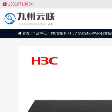
13810713934
首页
/
产品中心
/
H3C交换机
/
H3C S5024X-PWR-EI交