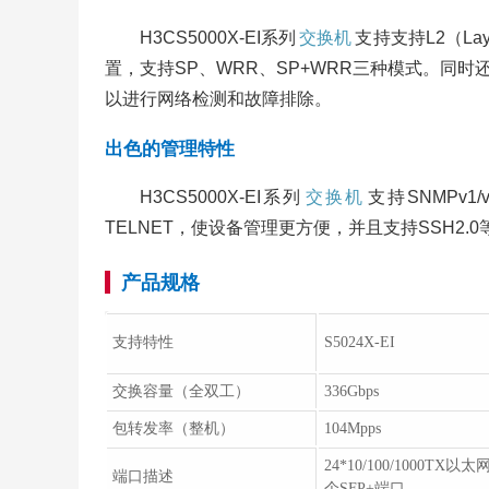
H3CS5000X-EI系列
交换机
支持支持L2（L
置，支持SP、WRR、SP+WRR三种模式。同
以进行网络检测和故障排除。
出色的管理特性
H3CS5000X-EI系列
交换机
支持SNMPv1/
TELNET，使设备管理更方便，并且支持SSH2
产品规格
支持特性
S5024X-EI
交换容量（全双工）
336Gbps
包转发率（整机）
104Mpps
24*10/100/1000TX以太
端口描述
个SFP+端口