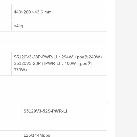
440×260 ×43.6 mm
≤4kg
S5120V3-28P-PWR-LI：294W（poe为240W）
S5120V3-28P-HPWR-LI：400W（poe为
370W）
S5120V3-52S-PWR-LI
126/144Mpps