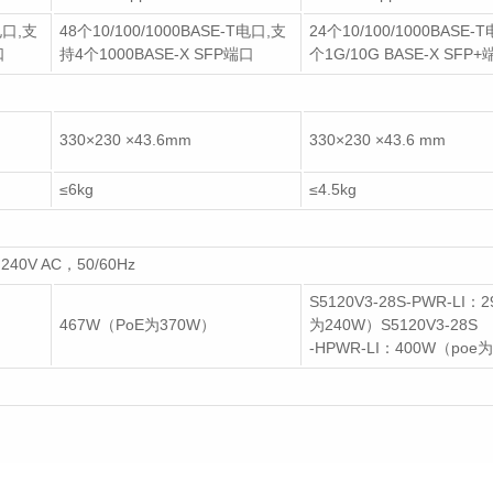
电口,支
48个10/100/1000BASE-T电口,支
24个10/100/1000BASE-
口
持4个1000BASE-X SFP端口
个1G/10G BASE-X SFP
330×230 ×43.6mm
330×230 ×43.6 mm
≤6kg
≤4.5kg
0V AC，50/60Hz
S5120V3-28S-PWR-LI：
467W（PoE为370W）
为240W）S5120V3-28S
-HPWR-LI：400W（poe