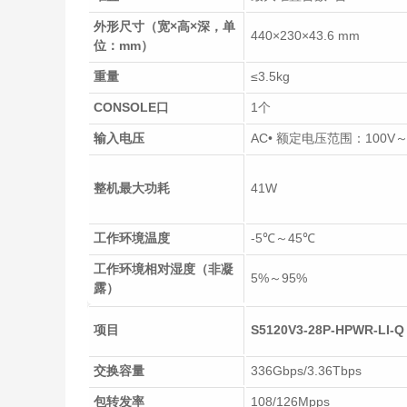
外形尺寸（宽×高×深，单
440×230×43.6 mm
位：mm）
重量
≤3.5kg
CONSOLE口
1个
输入电压
AC• 额定电压范围：100V～24
整机最大功耗
41W
工作环境温度
-5℃～45℃
工作环境相对湿度（非凝
5%～95%
露）
项目
S5120V3-28P-HPWR-LI-Q
交换容量
336Gbps/3.36Tbps
包转发率
108/126Mpps