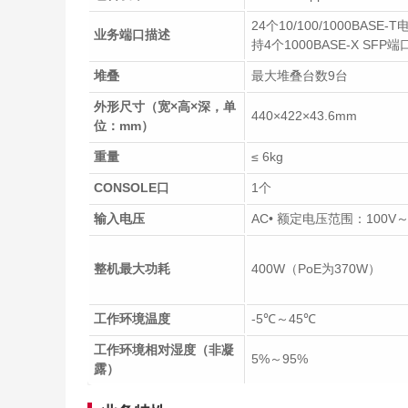
24个10/100/1000BASE-T
业务端口描述
持4个1000BASE-X SFP端
堆叠
最大堆叠台数9台
外形尺寸（宽×高×深，单
440×422×43.6mm
位：mm）
重量
≤ 6kg
CONSOLE口
1个
输入电压
AC• 额定电压范围：100V～24
整机最大功耗
400W（PoE为370W）
工作环境温度
-5℃～45℃
工作环境相对湿度（非凝
5%～95%
露）