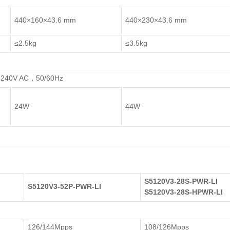
440×160×43.6 mm
440×230×43.6 mm
≤2.5kg
≤3.5kg
0V AC，50/60Hz
24W
44W
S5120V3-28S-PWR-LI
S5120V3-52P-PWR-LI
S5120V3-28S-HPWR-LI
126/144Mpps
108/126Mpps