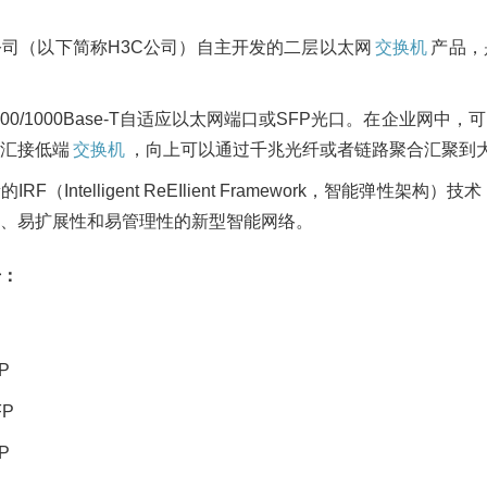
司（以下简称H3C公司）自主开发的二层以太网
交换机
产品，
/100/1000Base-T自适应以太网端口或SFP光口。在企业
汇接低端
交换机
，向上可以通过千兆光纤或者链路聚合汇聚到大
IRF（Intelligent ReEIlient Framework，智能弹性架构）
、易扩展性和易管理性的新型智能网络。
号：
FP
FP
FP