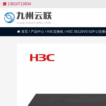
13810713934
首页
/
产品中心
/
H3C交换机
/
H3C S5120V3-52P-LI交