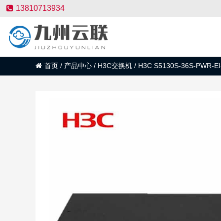
13810713934
首页
/
产品中心
/
H3C交换机
/
H3C S5130S-36S-PWR-