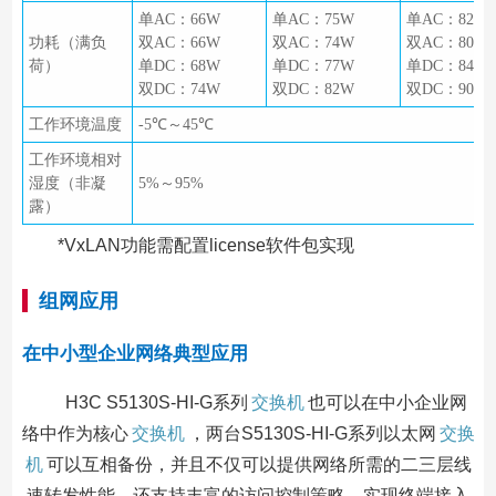
单AC：66W
单AC：75W
单AC：82W
功耗（满负
双AC：66W
双AC：74W
双AC：80W
荷）
单DC：68W
单DC：77W
单DC：84W
双DC：74W
双DC：82W
双DC：90W
工作环境温度
-5℃～45℃
工作环境相对
湿度（非凝
5%～95%
露）
*VxLAN功能需配置license软件包实现
组网应用
在中小型企业网络典型应用
H3C S5130S-HI-G系列
交换机
也可以在中小企业网
络中作为核心
交换机
，两台S5130S-HI-G系列以太网
交换
机
可以互相备份，并且不仅可以提供网络所需的二三层线
速转发性能，还支持丰富的访问控制策略，实现终端接入