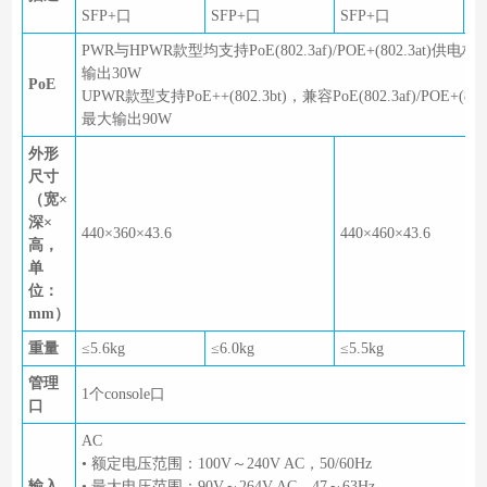
SFP+口
SFP+口
SFP+口
S
PWR与HPWR款型均支持PoE(802.3af)/POE+(802.3at)
输出30W
PoE
UPWR款型支持PoE++(802.3bt)，兼容PoE(802.3af)/POE+(80
最大输出90W
外形
尺寸
（宽×
深×
440×360×43.6
440×460×43.6
高，
单
位：
mm）
重量
≤5.6kg
≤6.0kg
≤5.5kg
≤6
管理
1个console口
口
AC
• 额定电压范围：100V～240V AC，50/60Hz
输入
• 最大电压范围：90V～264V AC，47～63Hz