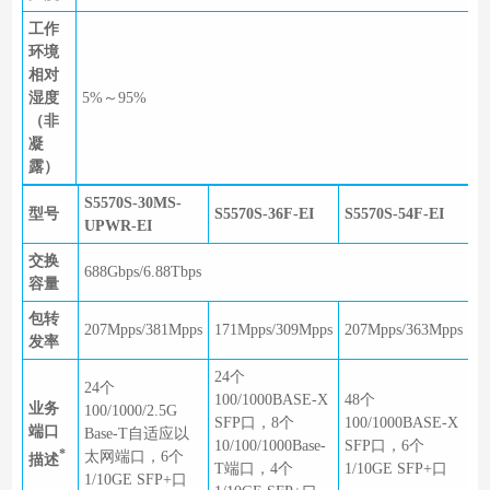
工作
环境
相对
湿度
5%～95%
（非
凝
露）
S5570S-30MS-
型号
S5570S-36F-EI
S5570S-54F-EI
UPWR-EI
交换
688Gbps/6.88Tbps
容量
包转
207Mpps/381Mpps
171Mpps/309Mpps
207Mpps/363Mpps
发率
24个
24个
100/1000BASE-X
48个
业务
100/1000/2.5G
SFP口，8个
100/1000BASE-X
端口
Base-T自适应以
10/100/1000Base-
SFP口，6个
*
太网端口，6个
描述
T端口，4个
1/10GE SFP+口
1/10GE SFP+口