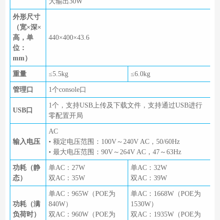
大输出30W
外形尺寸
（宽×深×
高，单
440×400×43.6
位：
mm）
重量
≤5.5kg
≤6.0kg
管理口
1个console口
1个，支持USB上传及下载文件，支持通过USB进行
USB口
零配置开局
AC
输入电压
• 额定电压范围：100V～240V AC，50/60Hz
• 最大电压范围：90V～264V AC，47～63Hz
功耗（静
单AC：27W
单AC：32W
态）
双AC：35W
双AC：39W
单AC：965W（POE为
单AC：1668W（POE为
功耗（满
840W）
1530W）
负荷时）
双AC：960W（POE为
双AC：1935W（POE为