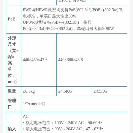
1/10GE SFP+口
PWR与HPWR款型均支持PoE(802.3af)/POE+(802.3at)供
电标准，单端口最大输出30W
PoE
UPWR款型支持PoE++(802.3bt)，兼容
PoE(802.3af)/POE+(802.3at)，单端口最大输出90W
外形
尺寸
（宽×
深×
440×460×43.6
440×360×43.6
高，
单
位：
mm）
重量
≤8.5kg
≤4.5KG
≤4.5KG
管理
1个console口
口
AC
• 额定电压范围：100V～240V AC，50/60Hz
输入
• 最大电压范围：90V～264V AC，47～63Hz