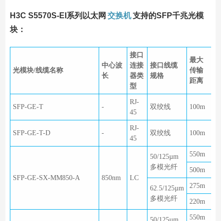
H3C S5570S-EI系列以太网
交换机
支持的SFP千兆光模
块：
接口
最大
中心波
连接
接口线缆
光模块/线缆名称
传输
长
器类
规格
距离
型
RJ-
SFP-GE-T
-
双绞线
100m
45
RJ-
SFP-GE-T-D
-
双绞线
100m
45
550m
50/125µm
多模光纤
500m
SFP-GE-SX-MM850-A
850nm
LC
275m
62.5/125µm
多模光纤
220m
550m
50/125µm