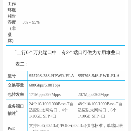
工作
环境
相对
湿度
5%～95%
（非
凝
露）
*
上行6个万兆端口中，有2个端口可做为专用堆叠口
表二：
型号
S5570S-28S-HPWR-EI-A
S5570S-54S-PWR-EI-A
交换容量
688Gbps/6.88Tbps
包转发率
171Mpps/297Mpps
207Mpps/363Mpps
24个10/100/1000Base-T自
48个10/100/1000Base-T自
业务端口
适应以太网端口，4个
适应以太网端口，6个
*
描述
1/10GE SFP+口
1/10GE SFP+口
支持PoE(802.3af)/POE+(802.3at)供电标准，单端口最
PoE